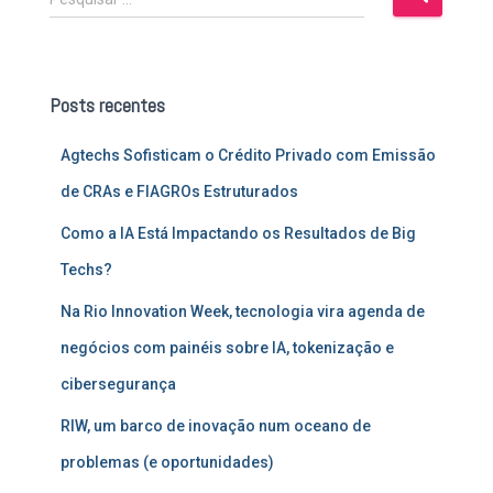
e
s
q
u
Posts recentes
i
s
Agtechs Sofisticam o Crédito Privado com Emissão
a
r
de CRAs e FIAGROs Estruturados
p
o
Como a IA Está Impactando os Resultados de Big
r
Techs?
:
Na Rio Innovation Week, tecnologia vira agenda de
negócios com painéis sobre IA, tokenização e
cibersegurança
RIW, um barco de inovação num oceano de
problemas (e oportunidades)