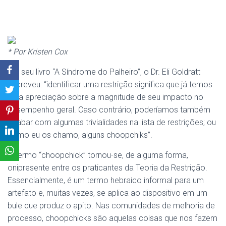
* Por Kristen Cox
Em seu livro “A Síndrome do Palheiro”, o Dr. Eli Goldratt
escreveu: “identificar uma restrição significa que já temos
uma apreciação sobre a magnitude de seu impacto no
desempenho geral. Caso contrário, poderíamos também
acabar com algumas trivialidades
na
lista de
restrições
; ou
como eu os chamo, alguns choopchiks”.
O termo “choopchick” tornou-se, de alguma forma,
onipresente entre os praticantes da Teoria da Restrição.
Essencialmente, é um termo hebraico informal para um
artefato e, muitas vezes, se aplica ao dispositivo em um
bule que produz o apito. Nas comunidades de melhoria de
processo, choopchicks
são
aquelas coisas que nos fazem