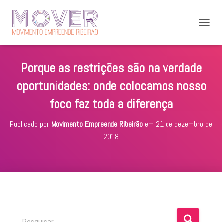
A
L
T
E
Porque as restrições são na verdade
R
N
oportunidades: onde colocamos nosso
A
R
foco faz toda a diferença
N
A
Publicado por
Movimento Empreende Ribeirão
em
21 de dezembro de
V
E
2018
G
A
Ç
Ã
O
P
Pesquisar …