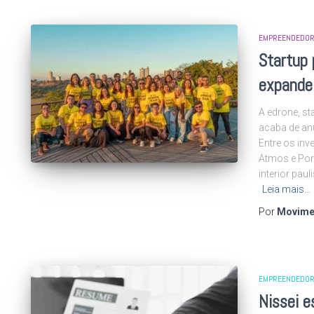
EMPREENDEDOR
Startup 
expande 
A edrone, s
acaba de an
Entre os inv
Atmos e Por
interior paul
Leia mais…
Por
Movime
EMPREENDEDOR
Nissei 