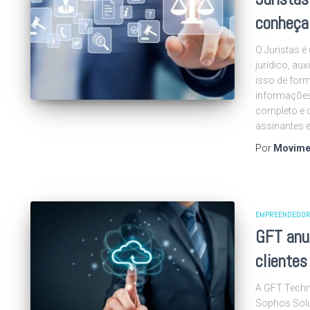
conheça
O Juristas é
jurídico, au
isso de for
informações 
completo e 
assinantes 
Por
Movime
EMPREENDEDOR
GFT anun
clientes
A GFT Techn
Sophos Solu