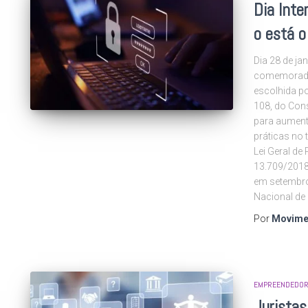
Dia Inte
o está o
Dia 28 de jan
comemorado 
escolhida p
108, do Con
para aument
práticas no 
Lei Geral de
13.709/2018
em setembro
Nacional de
Por
Movime
EMPREENDEDOR
Juristas