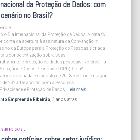
rnacional da Proteção de Dados: com
 cenário no Brasil?
eiro é
o Dia Internacional da Proteção de Dados. A data foi
or conta da abertura à assinatura da Convenção nº
selho da Europa para a Proteção de Pessoas e criada
ar a conscientização sobre boas
tratamento e proteção de dados pessoais. No Brasil, a
 Proteçãode Dados Pessoais (LGPD), Lei nº
, foi sancionada em agosto de 2018 e entrou em vigor
 de 2020. De acordo com a Pesquisa
 Privacidade e Proteção de Dados,
Leia mais…
nto Empreende Ribeirão
,
3 anos
atrás
ISMO NO BRASIL
 cobre notícias sobre setor jurídico;