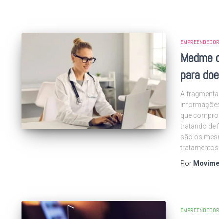
EMPREENDEDOR
Medme c
para doe
A fragmenta
informações
que comprom
tratando de 
são os mesm
tratamentos
Por
Movime
EMPREENDEDOR