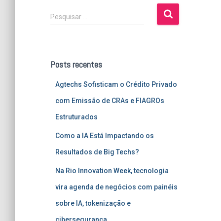
P
Pesquisar …
e
s
q
u
Posts recentes
i
s
Agtechs Sofisticam o Crédito Privado
a
r
com Emissão de CRAs e FIAGROs
p
Estruturados
o
r
Como a IA Está Impactando os
:
Resultados de Big Techs?
Na Rio Innovation Week, tecnologia
vira agenda de negócios com painéis
sobre IA, tokenização e
cibersegurança