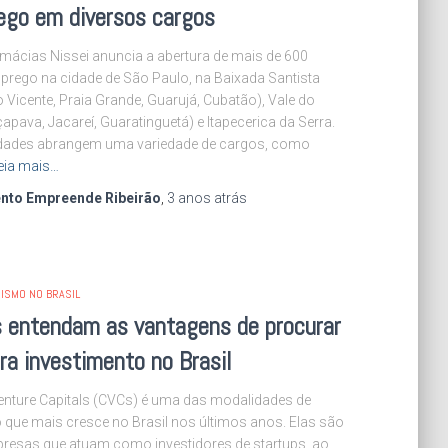
ego em diversos cargos
rmácias Nissei anuncia a abertura de mais de 600
prego na cidade de São Paulo, na Baixada Santista
 Vicente, Praia Grande, Guarujá, Cubatão), Vale do
apava, Jacareí, Guaratinguetá) e Itapecerica da Serra.
dades abrangem uma variedade de cargos, como
eia mais…
nto Empreende Ribeirão
,
3 anos
atrás
ISMO NO BRASIL
s entendam as vantagens de procurar
a investimento no Brasil
enture Capitals (CVCs) é uma das modalidades de
 que mais cresce no Brasil nos últimos anos. Elas são
resas que atuam como investidores de startups, ao