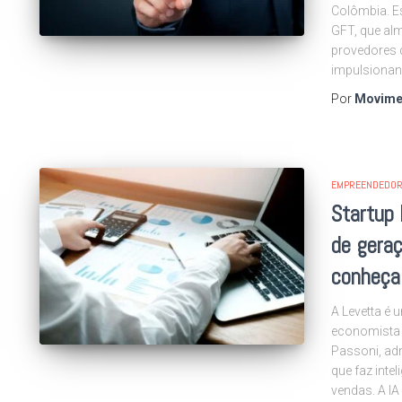
Colômbia. E
GFT, que al
provedores d
impulsiona
Por
Movime
EMPREENDEDOR
Startup
de geraç
conheça
A Levetta é 
economista 
Passoni, adm
que faz intel
vendas. A IA