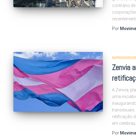
contrário de
corporações
recentement
Por
Movime
EMPREENDEDOR
Zenvia a
retifica
A Zenvia, pl
uma iniciati
inaugurando 
transexuais.
retificação
em celebraç
Por
Movime