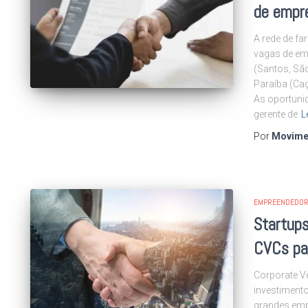
de empr
A rede de fa
vagas de em
(Santos, São
Paraíba (Caç
As oportuni
gerente de
L
Por
Movime
EMPREENDEDOR
Startup
CVCs par
Corporate V
investimento
grandes emp