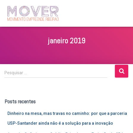
janeiro 2019
P
Pesquisar …
e
s
q
u
Posts recentes
i
s
Dinheiro na mesa, mas travas no caminho: por que a parceria
a
r
USP-Santander ainda não é a solução para a inovação
p