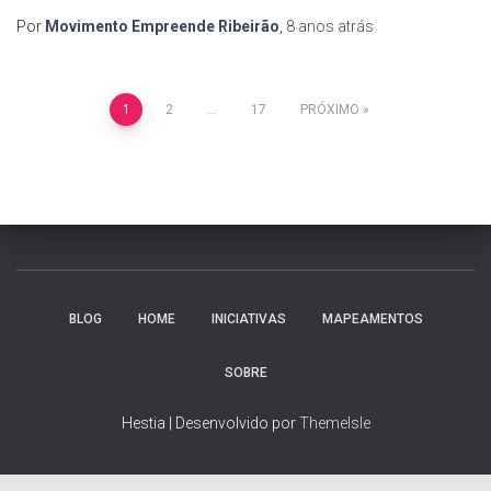
Por
Movimento Empreende Ribeirão
,
8 anos
atrás
Navegação
1
2
…
17
PRÓXIMO
por
posts
BLOG
HOME
INICIATIVAS
MAPEAMENTOS
SOBRE
Hestia | Desenvolvido por
ThemeIsle