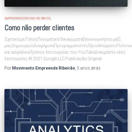
EMPREENDEDORISMO NO BRASIL
Como não perder clientes
Σχετικά μεΤύποςΠνευματικά δικαιώματαΕπικοινωνήστε μαζί
μαςΔημιουργοίΔιαφήμισηΠρογραμματιστέςΌροιΑπόρρητοΠολιτικ
και ασφάλειαΤρόπος λειτουργίας του YouTubeΔοκιμάστε νέες
λειτουργίες © 2021 Google LLC Publicação Original
Por
Movimento Empreende Ribeirão
,
5 anos
atrás