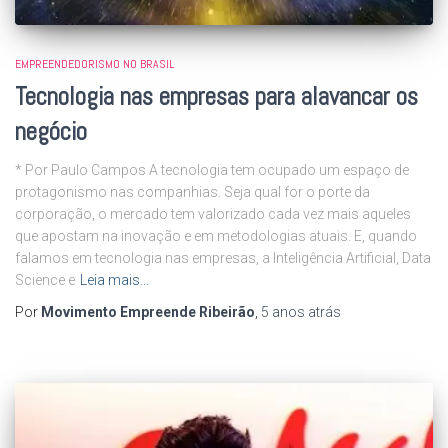
EMPREENDEDORISMO NO BRASIL
Tecnologia nas empresas para alavancar os
negócio
* Por Paulo Campos A tecnologia tem ocupado um espaço de
protagonismo nas companhias. Seja qual for o porte da
corporação, o mercado tem valorizado cada vez mais aqueles
que apostam na inovação e em metodologias atuais. E, quando
falamos em tecnologia nas empresas, a Inteligência Artificial, Data
Science e
Leia mais…
Por
Movimento Empreende Ribeirão
,
5 anos
atrás