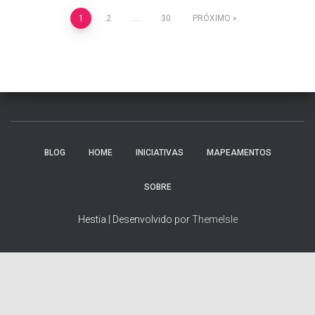
Navegação
1
2
…
30
PRÓXIMO
por
posts
BLOG
HOME
INICIATIVAS
MAPEAMENTOS
SOBRE
Hestia | Desenvolvido por
ThemeIsle