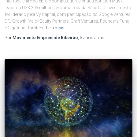
interface entre cérebro e computadores criada por Elon Musk,
levantou US$ 205 milhões em uma rodada Série C. O investimento
foi liderado pela Vy Capital, com participação do Google Ventures,
DFJ Growth, Valor Equity Partners, Craft Ventures, Founders Fund,
e Gigafund. Também
Leia mais…
Por
Movimento Empreende Ribeirão
,
5 anos
atrás