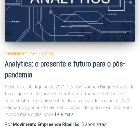
EMPREENDEDORISMO NO BRASIL
Analytics: o presente e futuro para o pós-
pandemia
Sexta-feira, 30 de julho de 2021 * Carlos Naupari Ninguém sabe de
fato o que o futuro nos reserva. Essa afirmação clichê talvez
nunca tenha feito tanto sentido depois do vivido no ano de 2020.
Passamos por um ‘experimento social’ do qual o resultado e um
mundo mais digital onde
Leia mais…
Por
Movimento Empreende Ribeirão
,
5 anos
atrás