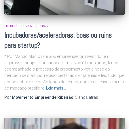
EMPREENDEDORISMO NO BRASIL
Incubadoras/aceleradoras: boas ou ruins
para startup?
* Por Marcio Mantovani Sou empreendedor, investidor em
algumas startups e fundador de uma. Nos últimos anos, tenho
acompanhado o processo de crescimento vertiginoso do
mercado de startups; recebo centenas de materiais e leio tudo que
posso sobre o setor. Ao longo do tempo, com o desenvolvimento
do mercado brasileiro
Leia mais…
Por
Movimento Empreende Ribeirão
,
5 anos
atrás