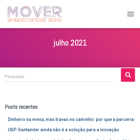
ALTE
NAV
julho 2021
P
Pesquisar …
e
s
q
u
Posts recentes
i
s
Dinheiro na mesa, mas travas no caminho: por que a parceria
a
r
USP-Santander ainda não é a solução para a inovação
p