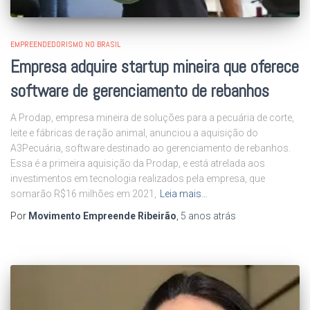
EMPREENDEDORISMO NO BRASIL
Empresa adquire startup mineira que oferece
software de gerenciamento de rebanhos
A Prodap, empresa mineira de soluções para a pecuária de corte,
leite e fábricas de ração animal, anunciou a aquisição do
A3Pecuária, software destinado ao gerenciamento de rebanhos.
Essa é a primeira aquisição da Prodap, e está atrelada aos
investimentos em tecnologia realizados pela empresa, que
somarão R$16 milhões em 2021,
Leia mais…
Por
Movimento Empreende Ribeirão
,
5 anos
atrás