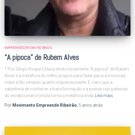
EMPREENDEDORISMO NO BRASIL
“A pipoca” de Rubem Alves
* Por Sérgio Roque Estava lendo novamente “A pipoca” de Rubem
Alves e a metáfora do milho próprio para fazer pipoca e nossas
vidas é tão simples quanto impressionante. É claro que a
sabedoria de conhecer a transformação e a poesia nas palavras
do excepcional cronista torna a metáfora linda
Leia mais…
Por
Movimento Empreende Ribeirão
,
5 anos
atrás