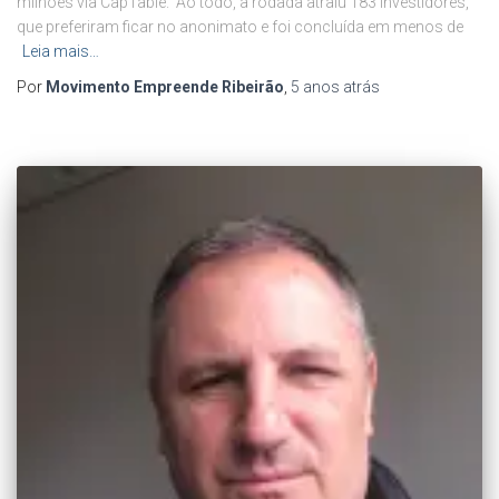
milhões via CapTable. Ao todo, a rodada atraiu 183 investidores,
que preferiram ficar no anonimato e foi concluída em menos de
Leia mais…
Por
Movimento Empreende Ribeirão
,
5 anos
atrás