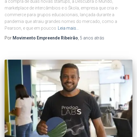
a compra de duas novas startups, a Descubra o Mundo,
marketplace de intercâmbios e o Škola, empresa que cria e-
commerce para grupos educacionais, lançada durante a
pandemia que atraiu grandes nomes do mercado, como a
Pearson, e que em poucos
Leia mais…
Por
Movimento Empreende Ribeirão
,
5 anos
atrás