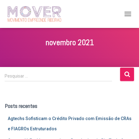
ALTER
NAVE
novembro 2021
P
Pesquisar …
e
s
q
u
Posts recentes
i
s
Agtechs Sofisticam o Crédito Privado com Emissão de CRAs
a
r
e FIAGROs Estruturados
p