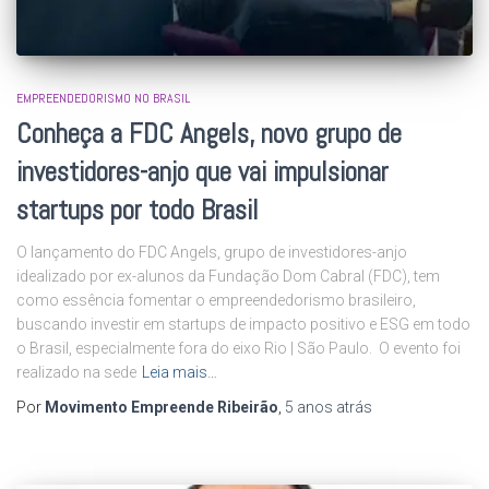
EMPREENDEDORISMO NO BRASIL
Conheça a FDC Angels, novo grupo de
investidores-anjo que vai impulsionar
startups por todo Brasil
O lançamento do FDC Angels, grupo de investidores-anjo
idealizado por ex-alunos da Fundação Dom Cabral (FDC), tem
como essência fomentar o empreendedorismo brasileiro,
buscando investir em startups de impacto positivo e ESG em todo
o Brasil, especialmente fora do eixo Rio | São Paulo. O evento foi
realizado na sede
Leia mais…
Por
Movimento Empreende Ribeirão
,
5 anos
atrás