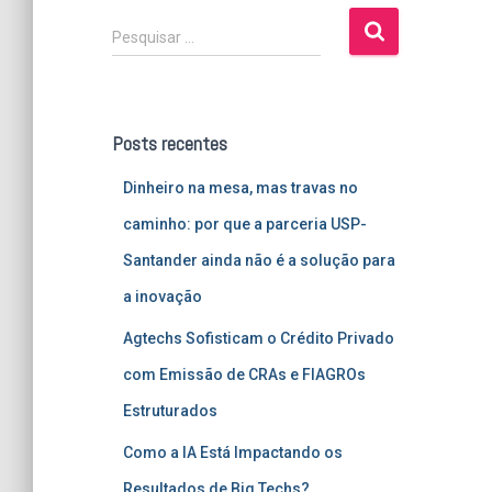
P
Pesquisar …
e
s
q
u
Posts recentes
i
s
Dinheiro na mesa, mas travas no
a
r
caminho: por que a parceria USP-
p
Santander ainda não é a solução para
o
r
a inovação
:
Agtechs Sofisticam o Crédito Privado
com Emissão de CRAs e FIAGROs
Estruturados
Como a IA Está Impactando os
Resultados de Big Techs?