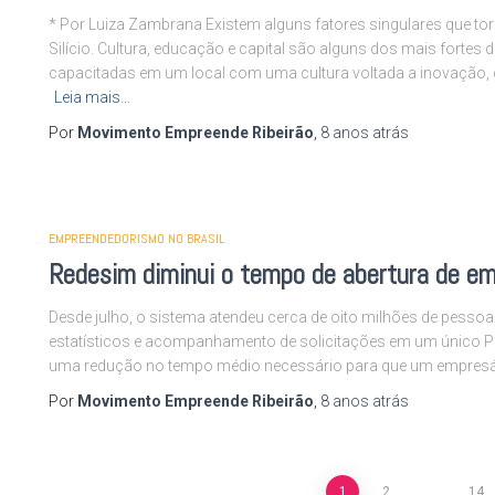
* Por Luiza Zambrana Existem alguns fatores singulares que to
Silício. Cultura, educação e capital são alguns dos mais fortes 
capacitadas em um local com uma cultura voltada a inovação, c
Leia mais…
Por
Movimento Empreende Ribeirão
,
8 anos
atrás
EMPREENDEDORISMO NO BRASIL
Redesim diminui o tempo de abertura de em
Desde julho, o sistema atendeu cerca de oito milhões de pesso
estatísticos e acompanhamento de solicitações em um único Po
uma redução no tempo médio necessário para que um empresári
Por
Movimento Empreende Ribeirão
,
8 anos
atrás
1
2
…
14