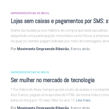
EMPREENDEDORISMO NO BRASIL
Lojas sem caixas e pagamentos por SMS: s
Diante da mudança nos hábitos de compra que está sacudindo o
adquirindo uma participação minoritária na Iris Nova, a empre
na qual os clientes pagam bebidas por meio de mensagens de te
Por
Movimento Empreende Ribeirão
,
8 anos
atrás
EMPREENDEDORISMO NO BRASIL
Ser mulher no mercado de tecnologia
* Por Deborah Alves Sempre gostei muito de exatas e constant
Aos 9 anos, peguei uma apostila de HTML da minha mãe e comece
para um blog por 15 reais. Mas foi aos 13
Leia mais…
Por
Movimento Empreende Ribeirão
,
8 anos
atrás