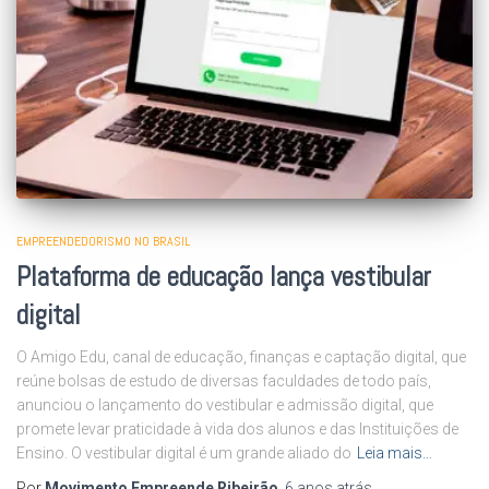
EMPREENDEDORISMO NO BRASIL
Plataforma de educação lança vestibular
digital
O Amigo Edu, canal de educação, finanças e captação digital, que
reúne bolsas de estudo de diversas faculdades de todo país,
anunciou o lançamento do vestibular e admissão digital, que
promete levar praticidade à vida dos alunos e das Instituições de
Ensino. O vestibular digital é um grande aliado do
Leia mais…
Por
Movimento Empreende Ribeirão
,
6 anos
atrás