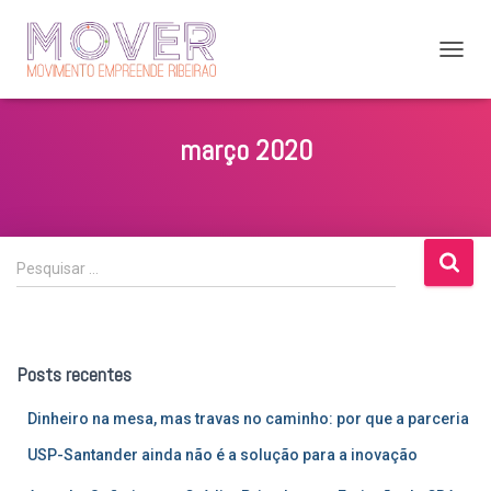
ALTER
NAVE
março 2020
P
Pesquisar …
e
s
q
u
Posts recentes
i
s
Dinheiro na mesa, mas travas no caminho: por que a parceria
a
r
USP-Santander ainda não é a solução para a inovação
p