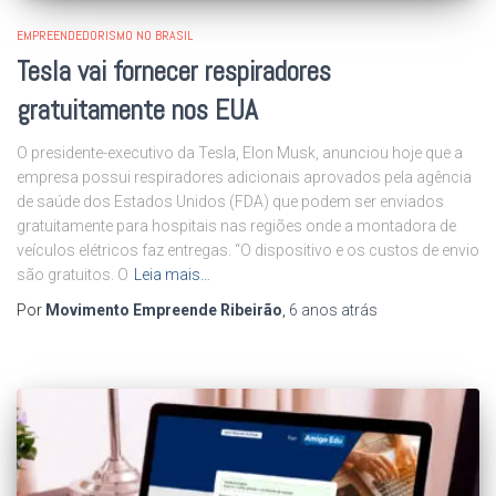
EMPREENDEDORISMO NO BRASIL
Tesla vai fornecer respiradores
gratuitamente nos EUA
O presidente-executivo da Tesla, Elon Musk, anunciou hoje que a
empresa possui respiradores adicionais aprovados pela agência
de saúde dos Estados Unidos (FDA) que podem ser enviados
gratuitamente para hospitais nas regiões onde a montadora de
veículos elétricos faz entregas. “O dispositivo e os custos de envio
são gratuitos. O
Leia mais…
Por
Movimento Empreende Ribeirão
,
6 anos
atrás