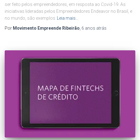
ser feito pelos empreendedores, em resposta ao Covid-19. As
iniciativas lideradas pelos Empreendedores Endeavor no Brasil, e
no mundo, são exemplos
Leia mais…
Por
Movimento Empreende Ribeirão
,
6 anos
atrás