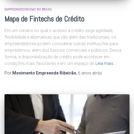
EMPREENDEDORISMO NO BRASIL
Mapa de Fintechs de Crédito
Em um cenário no qual o acesso a crédito exige agilidade,
flexibilidade e alternativas que vão além das tradicionais, os
empreendedores podem considerar outras instituições para
empréstimos, além dos bancos comerciais e públicos. Dessa
forma, a disponibilização de crédito pode acontecer em
condições mais favoráveis e em um espaço de
Leia mais…
Por
Movimento Empreende Ribeirão
,
6 anos
atrás