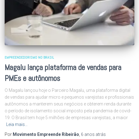
EMPREENDEDORISMO NO BRASIL
Magalu lança plataforma de vendas para
PMEs e autônomos
O Magalu lançou hoje o Parceiro Magalu, uma plataforma digital
de vendas para ajudar micro e pequenos varejistas e profissionais
autônomos a manterem seus negócios e obterem renda durante
o período de isolamento social imposto pela pandemia de covid-
19. O Brasil tem hoje 5 milhões de empresas varejistas, a maior
Leia mais…
Por
Movimento Empreende Ribeirão
,
6 anos
atrás