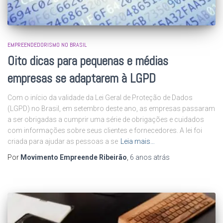
EMPREENDEDORISMO NO BRASIL
Oito dicas para pequenas e médias
empresas se adaptarem à LGPD
Com o início da validade da Lei Geral de Proteção de Dados
(LGPD) no Brasil, em setembro deste ano, as empresas passaram
a ser obrigadas a cumprir uma série de obrigações e cuidados
com informações sobre seus clientes e fornecedores. A lei foi
criada para ajudar as pessoas a se
Leia mais…
Por
Movimento Empreende Ribeirão
,
6 anos
atrás