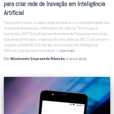
para criar rede de Inovação em Inteligência
Artificial
Para potencializar a capacidade produtiva e a competitividade das
empresas brasileiras, o Ministério da Ciência, Tecnologia e
Inovações (MCTI) e a Empresa Brasileira de Pesquisa e Inovação
Industrial (Embrapii), organização vinculada ao MCTI, se uniram e
criaram a Rede MCTI/Embrapii de Inovação em Inteligência
Artificial. A proposta é incentivar o
Leia mais…
Por
Movimento Empreende Ribeirão
,
6 anos
atrás