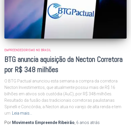
EMPREENDEDORISMO NO BRASIL
BTG anuncia aquisição da Necton Corretora
por R$ 348 milhões
O BTG Pactual anunciou esta semana a compra da corretora
Necton Investimentos, que atualmente possui mais de R$ 16
bilhões em ativos sob custódia (AuC), por R$ 348 milhões.
Resultado da fusão das tradicionais corretoras paulistanas
Spinelli e Concórdia, a Necton atua no varejo de alta renda e tem
um
Leia mais…
Por
Movimento Empreende Ribeirão
,
6 anos
atrás