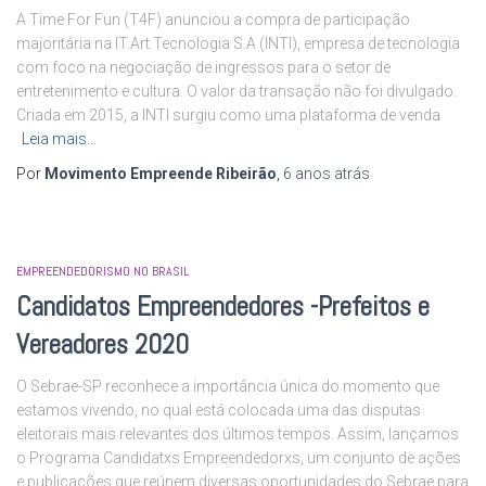
A Time For Fun (T4F) anunciou a compra de participação
majoritária na IT.Art Tecnologia S.A (INTI), empresa de tecnologia
com foco na negociação de ingressos para o setor de
entretenimento e cultura. O valor da transação não foi divulgado.
Criada em 2015, a INTI surgiu como uma plataforma de venda
Leia mais…
Por
Movimento Empreende Ribeirão
,
6 anos
atrás
EMPREENDEDORISMO NO BRASIL
Candidatos Empreendedores -Prefeitos e
Vereadores 2020
O Sebrae-SP reconhece a importância única do momento que
estamos vivendo, no qual está colocada uma das disputas
eleitorais mais relevantes dos últimos tempos. Assim, lançamos
o Programa Candidatxs Empreendedorxs, um conjunto de ações
e publicações que reúnem diversas oportunidades do Sebrae para