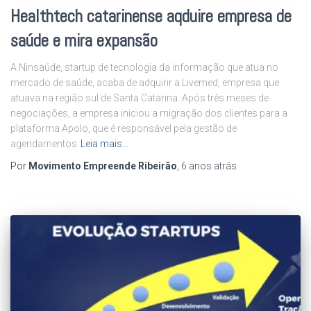
Healthtech catarinense aqduire empresa de
saúde e mira expansão
A Ninsaúde, startup de tecnologia da informação que atua no
mercado de saúde, acaba de adquirir a Livemed, empresa que
atuava na região sul de Santa Catarina. Após três meses de
negociações, a empresa iniciou a migração dos clientes para a
plataforma Apolo, que é responsável pela gestão de
agendamentos
Leia mais…
Por
Movimento Empreende Ribeirão
,
6 anos
atrás