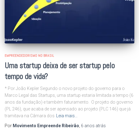
EMPREENDEDORISMO NO BRASIL
Uma startup deixa de ser startup pelo
tempo de vida?
* Por João Kepler Segundo o novo projeto do governo para o
Marco Legal das Startups, uma startup estaria limitada a tempo (6
anos da fundação) e também faturamento. O projeto do governo
(PL 246), que acaba de ser apensado ao projeto (PLC 146) que já
tramitava na Câmara dos
Leia mais…
Por
Movimento Empreende Ribeirão
,
6 anos
atrás