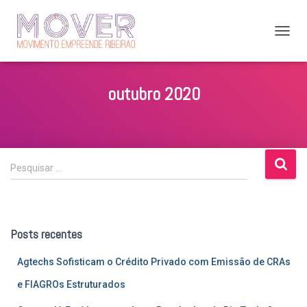
ALTER
NAVE
outubro 2020
P
Pesquisar …
e
s
q
u
Posts recentes
i
s
Agtechs Sofisticam o Crédito Privado com Emissão de CRAs
a
r
e FIAGROs Estruturados
p