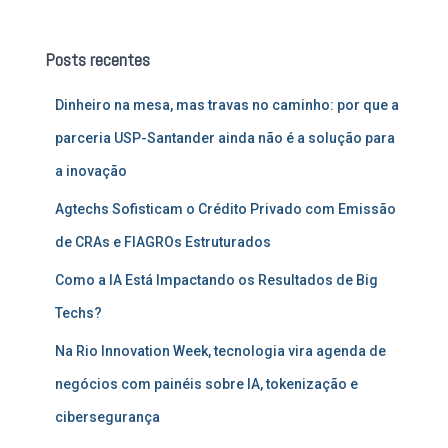
q
u
Posts recentes
i
s
Dinheiro na mesa, mas travas no caminho: por que a
a
r
parceria USP-Santander ainda não é a solução para
p
a inovação
o
r
Agtechs Sofisticam o Crédito Privado com Emissão
:
de CRAs e FIAGROs Estruturados
Como a IA Está Impactando os Resultados de Big
Techs?
Na Rio Innovation Week, tecnologia vira agenda de
negócios com painéis sobre IA, tokenização e
cibersegurança