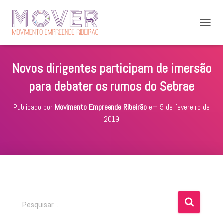
A
L
T
E
Novos dirigentes participam de imersão
R
N
para debater os rumos do Sebrae
A
R
Publicado por
Movimento Empreende Ribeirão
em
5 de fevereiro de
N
A
2019
V
E
G
A
Ç
Ã
O
P
Pesquisar …
e
s