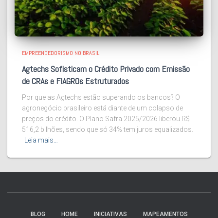
EMPREENDEDORISMO NO BRASIL
Agtechs Sofisticam o Crédito Privado com Emissão
de CRAs e FIAGROs Estruturados
Por que as Agtechs estão superando os bancos? O
agronegócio brasileiro está diante de um colapso de
preços do crédito. O Plano Safra 2025/2026 liberou R$
516,2 bilhões, sendo que só 34% tem juros equalizados.
Leia mais…
BLOG
HOME
INICIATIVAS
MAPEAMENTOS