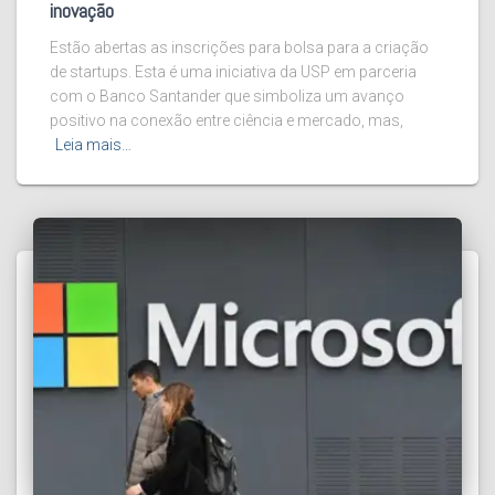
inovação
Estão abertas as inscrições para bolsa para a criação
de startups. Esta é uma iniciativa da USP em parceria
com o Banco Santander que simboliza um avanço
positivo na conexão entre ciência e mercado, mas,
Leia mais…