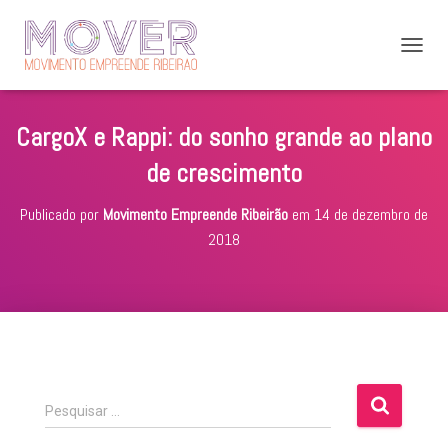
A
L
T
E
CargoX e Rappi: do sonho grande ao plano
R
N
de crescimento
A
R
Publicado por
Movimento Empreende Ribeirão
em
14 de dezembro de
N
A
2018
V
E
G
A
Ç
Ã
O
P
Pesquisar …
e
s