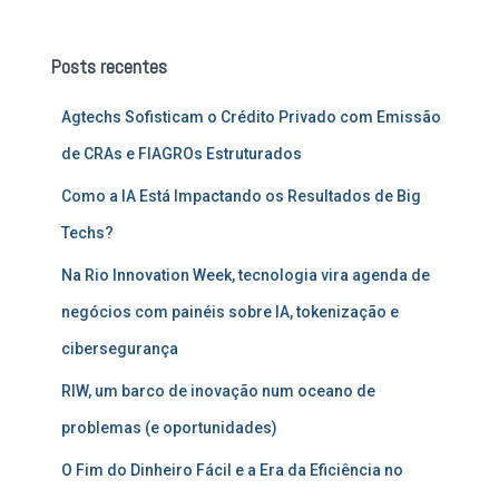
q
u
Posts recentes
i
s
Agtechs Sofisticam o Crédito Privado com Emissão
a
r
de CRAs e FIAGROs Estruturados
p
o
Como a IA Está Impactando os Resultados de Big
r
Techs?
:
Na Rio Innovation Week, tecnologia vira agenda de
negócios com painéis sobre IA, tokenização e
cibersegurança
RIW, um barco de inovação num oceano de
problemas (e oportunidades)
O Fim do Dinheiro Fácil e a Era da Eficiência no