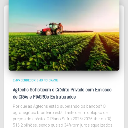
EMPREENDEDORISMO NO BRASIL
Agtechs Sofisticam o Crédito Privado com Emissão
de CRAs e FIAGROs Estruturados
Por que as Agtechs estão superando os bancos? O
agronegócio brasileiro está diante de um colapso de
preços do crédito. O Plano Safra 2025/2026 liberou R$
516,2 bilhões, sendo que só 34% tem juros equalizados.