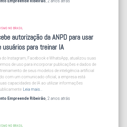
nto Empreende Ribeirão
,
2 anos
atrás
ISMO NO BRASIL
cebe autorização da ANPD para usar
 usuários para treinar IA
a do Instagram, Facebook e WhatsApp, atualizou suas
 termos de uso para incorporar publicações e dados de
treinamento de seus modelos de inteligência artificial
ordo com um comunicado oficial, a empresa está
uas capacidades de IA ao utilizar informações
publicamente
Leia mais…
nto Empreende Ribeirão
,
2 anos
atrás
ISMO NO BRASIL