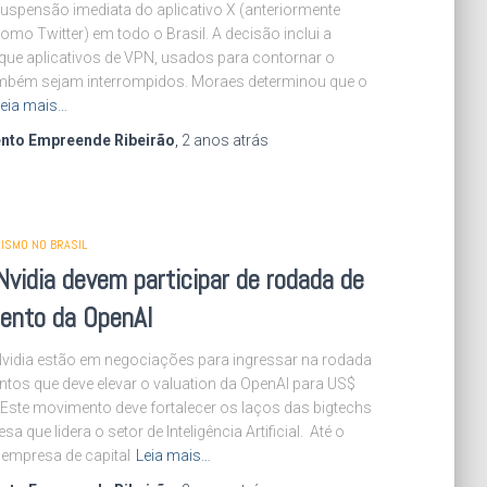
 suspensão imediata do aplicativo X (anteriormente
mo Twitter) em todo o Brasil. A decisão inclui a
que aplicativos de VPN, usados para contornar o
ambém sejam interrompidos. Moraes determinou que o
eia mais…
nto Empreende Ribeirão
,
2 anos
atrás
ISMO NO BRASIL
Nvidia devem participar de rodada de
mento da OpenAI
Nvidia estão em negociações para ingressar na rodada
ntos que deve elevar o valuation da OpenAI para US$
 Este movimento deve fortalecer os laços das bigtechs
 que lidera o setor de Inteligência Artificial. Até o
empresa de capital
Leia mais…