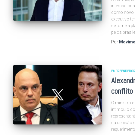
internaciona
como novo M
executivo te
se torne a p
pelos brasile
Por
Movime
EMPREENDEDOR
Alexand
conflito
O ministro d
intimou o do
representant
da decisão s
requerimento