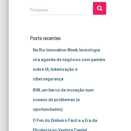
P
Pesquisar …
e
s
q
u
Posts recentes
i
s
Na Rio Innovation Week, tecnologia
a
r
vira agenda de negócios com painéis
p
sobre IA, tokenização e
o
r
cibersegurança
:
RIW, um barco de inovação num
oceano de problemas (e
oportunidades)
O Fim do Dinheiro Fácil e a Era da
Eficiência no Venture Capital