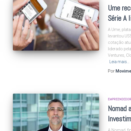
Ume rec
Série A 
A Ume, plata
levantou US$
cotação atua
liderado pel
Ventures, Cl
Leia mais…
Por
Movime
EMPREENDEDOR
Nomad a
Investi
A Nomad, fin