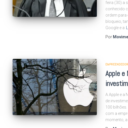
feira (30) a
conhecido co
ordem para 
bloqueio, t
Google e a
L
Por
Movime
EMPREENDEDOR
Apple e 
investi
A Apple e a 
de investime
100 bilhões.
com a empresa
momento, a 