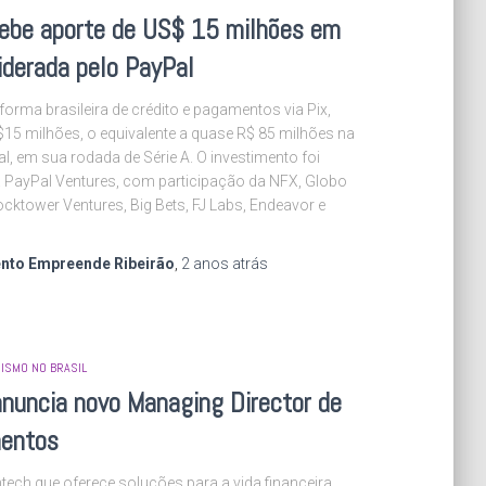
ebe aporte de US$ 15 milhões em
liderada pelo PayPal
forma brasileira de crédito e pagamentos via Pix,
15 milhões, o equivalente a quase R$ 85 milhões na
l, em sua rodada de Série A. O investimento foi
a PayPal Ventures, com participação da NFX, Globo
ocktower Ventures, Big Bets, FJ Labs, Endeavor e
nto Empreende Ribeirão
,
2 anos
atrás
ISMO NO BRASIL
nuncia novo Managing Director de
mentos
tech que oferece soluções para a vida financeira