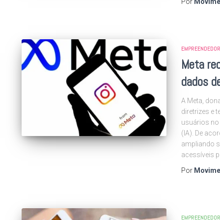
Por
Movime
EMPREENDEDOR
Meta re
dados de
A Meta, don
diretrizes e
usuários no 
(IA). De ac
ampliando s
acessíveis 
Por
Movime
EMPREENDEDOR