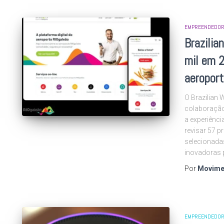
EMPREENDEDOR
Brazili
mil em 
aeropor
O Brazilian 
colaboração
a experiênci
revisar 57 p
selecionada
inovadoras 
Por
Movime
EMPREENDEDOR