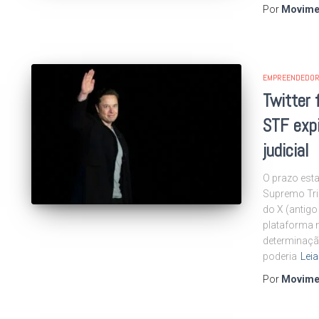
Por
Movime
EMPREENDEDOR
Twitter 
STF expi
judicial
O prazo esta
Supremo Trib
do X (antigo
plataforma n
determinaçã
poderia
Lei
Por
Movime