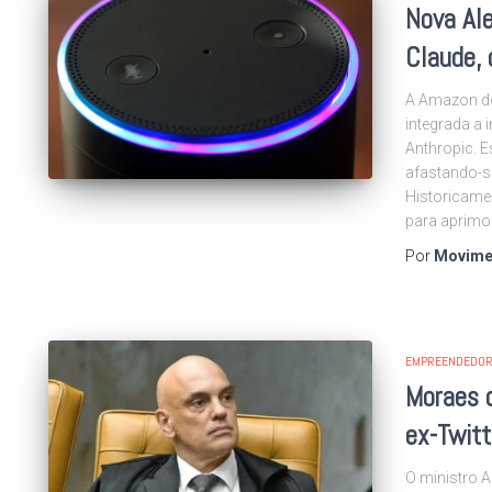
Nova Ale
Claude, 
A Amazon de
integrada a i
Anthropic. E
afastando-s
Historicame
para aprimor
Por
Movime
EMPREENDEDOR
Moraes 
ex-Twitt
O ministro A