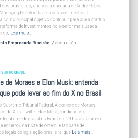
l dos brasileiros, anuncia a chegada de André Hübner
anaging Director da área de Investimentos. O
rá como principal objetivo contribuir para que a startup
lataforma de Investimentos no exterior mais usada
iros,
Leia mais…
nto Empreende Ribeirão
,
2 anos
atrás
ISMO NO BRASIL
re de Moraes e Elon Musk: entenda
 que pode levar ao fim do X no Brasil
o Supremo Tribunal Federal, Alexandre de Moraes,
no do X, ex-Twitter, Elon Musk, a indicar um
e legal da rede social no Brasil em 24 horas. O prazo
e encerrou na noite de ontem, e faz parte de
s legais de legislação brasileira, que
Leia mais…