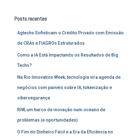
q
u
Posts recentes
i
s
Agtechs Sofisticam o Crédito Privado com Emissão
a
r
de CRAs e FIAGROs Estruturados
p
o
Como a IA Está Impactando os Resultados de Big
r
Techs?
:
Na Rio Innovation Week, tecnologia vira agenda de
negócios com painéis sobre IA, tokenização e
cibersegurança
RIW, um barco de inovação num oceano de
problemas (e oportunidades)
O Fim do Dinheiro Fácil e a Era da Eficiência no