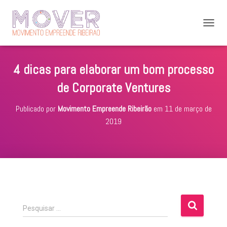
A
L
T
E
4 dicas para elaborar um bom processo
R
N
de Corporate Ventures
A
R
Publicado por
Movimento Empreende Ribeirão
em
11 de março de
N
A
2019
V
E
G
A
Ç
Ã
O
P
Pesquisar …
e
s