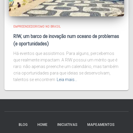
EMPREENDEDORISMO NO BRASIL
RIW, um barco de inovação num oceano de problemas
(e oportunidades)
Há eventos que assistimos. Para alguns, percebemos
que realmente impactam. A RIW possui um mérito que é
raro: não apenas preenche um calendário, mas também
cria oportunidades para que ideias se desenvolvam,
talentos se encontrem
Leia mais…
BLOG
HOME
INICIATIVAS
MAPEAMENTOS