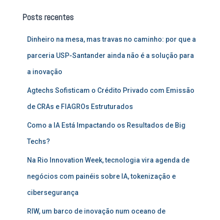
u
Posts recentes
i
s
Dinheiro na mesa, mas travas no caminho: por que a
a
r
parceria USP-Santander ainda não é a solução para
p
a inovação
o
r
Agtechs Sofisticam o Crédito Privado com Emissão
:
de CRAs e FIAGROs Estruturados
Como a IA Está Impactando os Resultados de Big
Techs?
Na Rio Innovation Week, tecnologia vira agenda de
negócios com painéis sobre IA, tokenização e
cibersegurança
RIW, um barco de inovação num oceano de