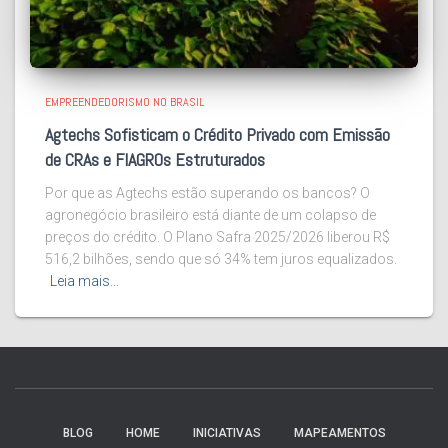
EMPREENDEDORISMO NO BRASIL
Agtechs Sofisticam o Crédito Privado com Emissão
de CRAs e FIAGROs Estruturados
Por que as Agtechs estão superando os bancos? O
agronegócio brasileiro está diante de um colapso de
preços do crédito. O Plano Safra 2025/2026 liberou R$
516,2 bilhões, sendo que só 34% tem juros equalizados.
Leia mais…
BLOG
HOME
INICIATIVAS
MAPEAMENTOS