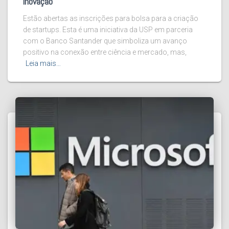
inovação
Estão abertas as inscrições para bolsa para a criação
de startups. Esta é uma iniciativa da USP em parceria
com o Banco Santander que simboliza um avanço
positivo na conexão entre ciência e mercado, mas,
Leia mais…