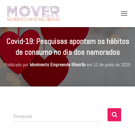
A
L
T
E
Covid-19: Pesquisas apontam os hábitos
R
N
de consumo no dia dos namorados
A
R
Publicado por
Movimento Empreende Ribeirão
em
12 de junho de 2020
N
A
V
E
G
A
Ç
Ã
O
P
Pesquisar …
e
s
q