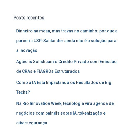
q
u
Posts recentes
i
s
Dinheiro na mesa, mas travas no caminho: por que a
a
r
parceria USP-Santander ainda não é a solução para
p
a inovação
o
r
Agtechs Sofisticam o Crédito Privado com Emissão
:
de CRAs e FIAGROs Estruturados
Como a IA Está Impactando os Resultados de Big
Techs?
Na Rio Innovation Week, tecnologia vira agenda de
negócios com painéis sobre IA, tokenização e
cibersegurança