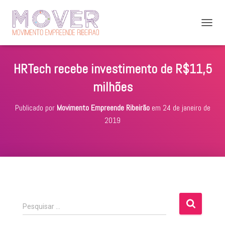
A
L
T
E
HRTech recebe investimento de R$11,5
R
N
milhões
A
R
Publicado por
Movimento Empreende Ribeirão
em
24 de janeiro de
N
A
2019
V
E
G
A
Ç
Ã
O
P
Pesquisar …
e
s