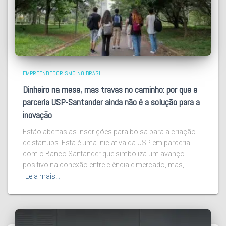
EMPREENDEDORISMO NO BRASIL
Dinheiro na mesa, mas travas no caminho: por que a
parceria USP-Santander ainda não é a solução para a
inovação
Estão abertas as inscrições para bolsa para a criação
de startups. Esta é uma iniciativa da USP em parceria
com o Banco Santander que simboliza um avanço
positivo na conexão entre ciência e mercado, mas,
Leia mais…