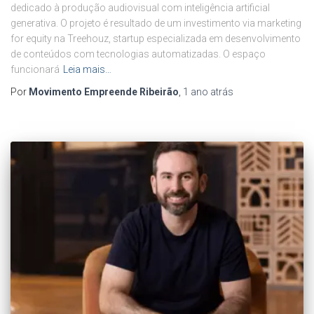
dedicado à produção audiovisual com inteligência artificial
generativa. O projeto é resultado de um investimento via marketing
for equity na Treehouz, startup especializada em desenvolvimento
de conteúdos com tecnologias automatizadas. O espaço
funcionará
Leia mais…
Por
Movimento Empreende Ribeirão
,
1 ano
atrás