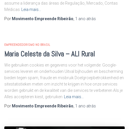
assume a liderança das áreas de Regulação, Mercado, Contas
Médicas
Leia mais…
Por
Movimento Empreende Ribeirão
,
1 ano
atrás
EMPREENDEDORISMO NO BRASIL
Maria Celeste da Silva – ALI Rural
We gebruiken cookies en gegevens voor het volgende: Google-
services leveren en onderhouden Uitval bijhouden en bescherming
bieden tegen spam, fraude en misbruik Doelgroepbetrokkenheid en
sitestatistieken meten om inzicht te krijgen in hoe onze services
worden gebruikt en de kwaliteit van die services te verbeteren Als je
Alles accepteren kiest, gebruiken
Leia mais…
Por
Movimento Empreende Ribeirão
,
1 ano
atrás