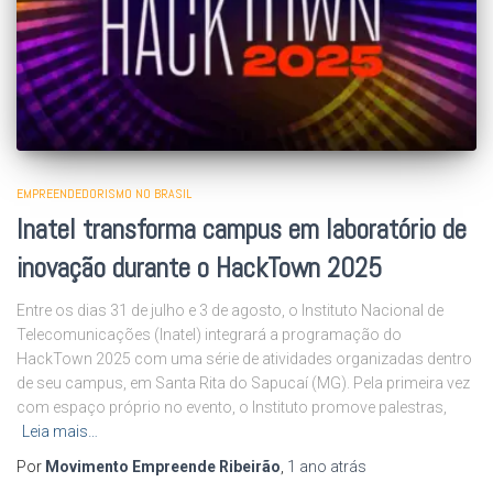
EMPREENDEDORISMO NO BRASIL
Inatel transforma campus em laboratório de
inovação durante o HackTown 2025
Entre os dias 31 de julho e 3 de agosto, o Instituto Nacional de
Telecomunicações (Inatel) integrará a programação do
HackTown 2025 com uma série de atividades organizadas dentro
de seu campus, em Santa Rita do Sapucaí (MG). Pela primeira vez
com espaço próprio no evento, o Instituto promove palestras,
Leia mais…
Por
Movimento Empreende Ribeirão
,
1 ano
atrás