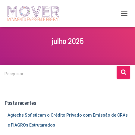
ALTER
NAVE
julho 2025
P
Pesquisar …
e
s
q
u
Posts recentes
i
s
Agtechs Sofisticam o Crédito Privado com Emissão de CRAs
a
r
e FIAGROs Estruturados
p