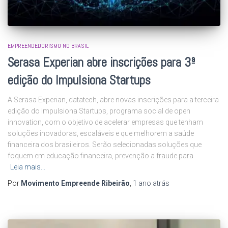
EMPREENDEDORISMO NO BRASIL
Serasa Experian abre inscrições para 3ª
edição do Impulsiona Startups
A Serasa Experian, datatech, abre novas inscrições para a terceira
edição do Impulsiona Startups, programa social de open
innovation, com o objetivo de acelerar empresas que tenham
soluções inovadoras, escaláveis e que melhorem a saúde
financeira dos brasileiros. Serão selecionadas soluções que
foquem em educação financeira, prevenção a fraude para
Leia mais…
Por
Movimento Empreende Ribeirão
,
1 ano
atrás