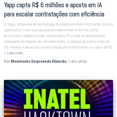
Yapp capta R$ 6 milhões e aposta em IA
para escalar contratações com eficiência
A Yapp, empresa de tecnologia fundada em Belo Horizonte, iniciou
operações com a proposta de redesenhar a forma como
processos seletivos são conduzidos. Focada na automação
inteligente de etapas do recrutamento, a startup já soma mais de
50 clientes e anunciou uma rodada de investimento no valor de R$
6
Leia mais…
Por
Movimento Empreende Ribeirão
,
1 ano
atrás