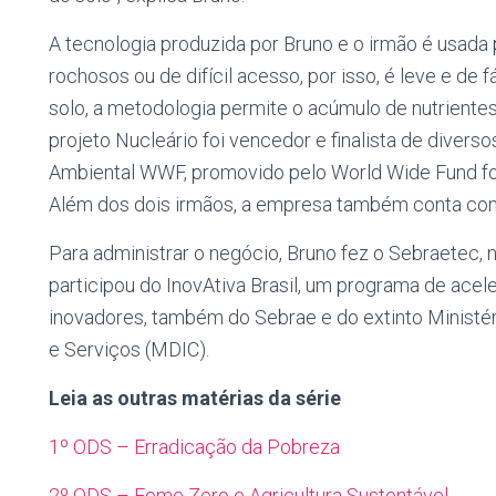
A tecnologia produzida por Bruno e o irmão é usada 
rochosos ou de difícil acesso, por isso, é leve e de f
solo, a metodologia permite o acúmulo de nutrientes
projeto Nucleário foi vencedor e finalista de divers
Ambiental WWF, promovido pelo World Wide Fund fo
Além dos dois irmãos, a empresa também conta com 
Para administrar o negócio, Bruno fez o Sebraetec,
participou do InovAtiva Brasil, um programa de acel
inovadores, também do Sebrae e do extinto Ministér
e Serviços (MDIC).
Leia as outras matérias da série
1º ODS – Erradicação da Pobreza
2º ODS – Fome Zero e Agricultura Sustentável