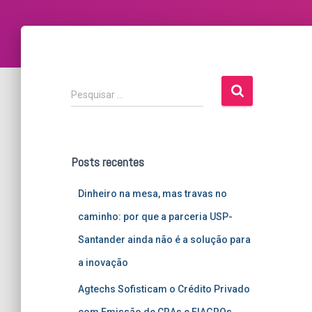
P
Pesquisar …
e
s
q
u
Posts recentes
i
s
Dinheiro na mesa, mas travas no
a
r
caminho: por que a parceria USP-
p
Santander ainda não é a solução para
o
r
a inovação
:
Agtechs Sofisticam o Crédito Privado
com Emissão de CRAs e FIAGROs