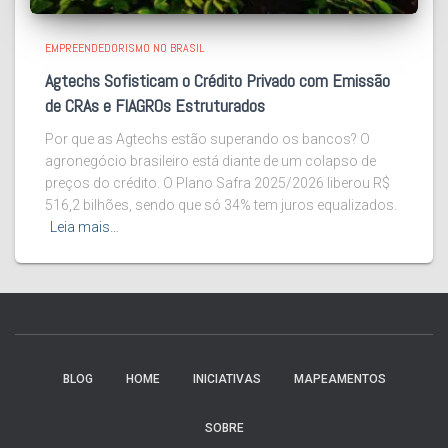
EMPREENDEDORISMO NO BRASIL
Agtechs Sofisticam o Crédito Privado com Emissão
de CRAs e FIAGROs Estruturados
Por que as Agtechs estão superando os bancos? O
agronegócio brasileiro está diante de um colapso de
preços do crédito. O Plano Safra 2025/2026 liberou R$
516,2 bilhões, sendo que só 34% tem juros equalizados.
Leia mais…
BLOG
HOME
INICIATIVAS
MAPEAMENTOS
SOBRE