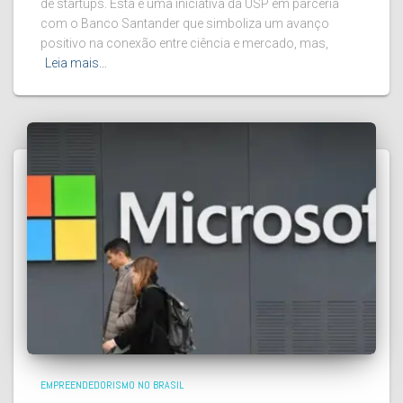
de startups. Esta é uma iniciativa da USP em parceria
com o Banco Santander que simboliza um avanço
positivo na conexão entre ciência e mercado, mas,
Leia mais…
EMPREENDEDORISMO NO BRASIL