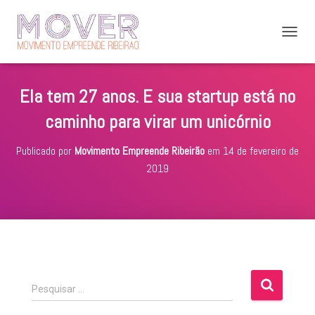
A
L
T
E
Ela tem 27 anos. E sua startup está no
R
N
caminho para virar um unicórnio
A
R
Publicado por
Movimento Empreende Ribeirão
em
14 de fevereiro de
N
A
2019
V
E
G
A
Ç
Ã
O
P
Pesquisar …
e
s