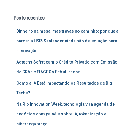
q
u
Posts recentes
i
s
Dinheiro na mesa, mas travas no caminho: por que a
a
r
parceria USP-Santander ainda não é a solução para
p
a inovação
o
r
Agtechs Sofisticam o Crédito Privado com Emissão
:
de CRAs e FIAGROs Estruturados
Como a IA Está Impactando os Resultados de Big
Techs?
Na Rio Innovation Week, tecnologia vira agenda de
negócios com painéis sobre IA, tokenização e
cibersegurança