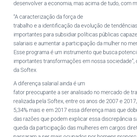
desenvolver a economia, mas acima de tudo, com ma
“A caracterização da força de
trabalho e a identificação da evolução de tendência
importantes para subsidiar políticas públicas capaz
salariais e aumentar a participação da mulher no me
Esse programa é um instrumento que busca potencia
importantes transformações em nossa sociedade”, 
da Softex.
A diferença salarial ainda é um
fator preocupante a ser analisado no mercado de t
realizada pela Softex, entre os anos de 2007 e 20
5,34% mais e em 2017 essa diferença mais que dob
das razões que podem explicar essa discrepância sal
queda da participação das mulheres em cargos direti
passaram a ser mais ocupados por homens proporc