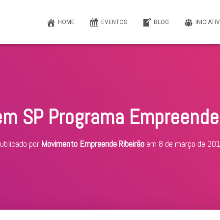
HOME
EVENTOS
BLOG
INICIATI
em SP Programa Empreended
ublicado por
Movimento Empreende Ribeirão
em
8 de março de 20