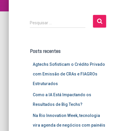
P
Pesquisar …
e
s
q
u
Posts recentes
i
s
Agtechs Sofisticam o Crédito Privado
a
r
com Emissão de CRAs e FIAGROs
p
Estruturados
o
r
Como a IA Está Impactando os
:
Resultados de Big Techs?
Na Rio Innovation Week, tecnologia
vira agenda de negócios com painéis