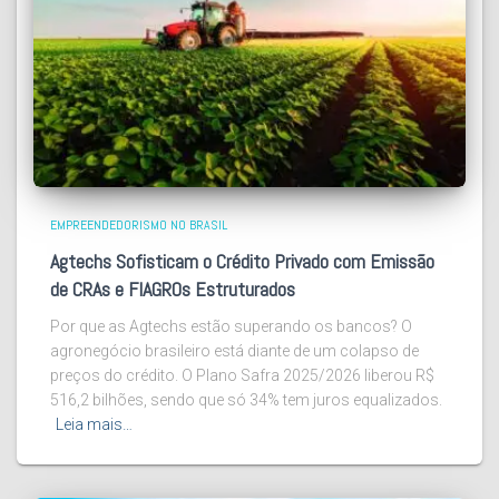
EMPREENDEDORISMO NO BRASIL
Agtechs Sofisticam o Crédito Privado com Emissão
de CRAs e FIAGROs Estruturados
Por que as Agtechs estão superando os bancos? O
agronegócio brasileiro está diante de um colapso de
preços do crédito. O Plano Safra 2025/2026 liberou R$
516,2 bilhões, sendo que só 34% tem juros equalizados.
Leia mais…