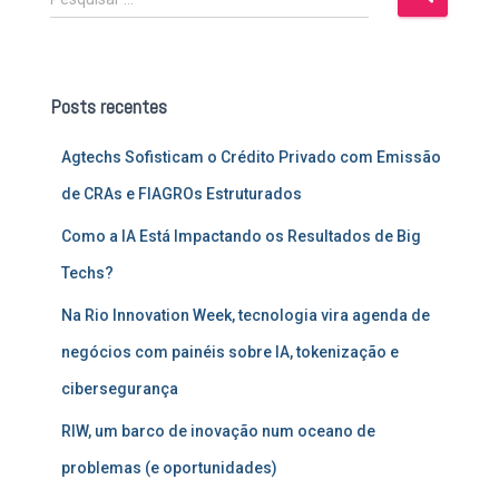
e
s
q
u
Posts recentes
i
s
Agtechs Sofisticam o Crédito Privado com Emissão
a
r
de CRAs e FIAGROs Estruturados
p
o
Como a IA Está Impactando os Resultados de Big
r
Techs?
:
Na Rio Innovation Week, tecnologia vira agenda de
negócios com painéis sobre IA, tokenização e
cibersegurança
RIW, um barco de inovação num oceano de
problemas (e oportunidades)