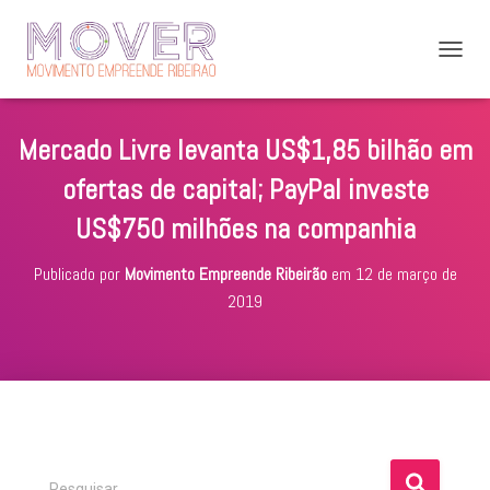
A
L
T
E
Mercado Livre levanta US$1,85 bilhão em
R
N
ofertas de capital; PayPal investe
A
R
US$750 milhões na companhia
N
A
Publicado por
Movimento Empreende Ribeirão
em
12 de março de
V
E
2019
G
A
Ç
Ã
O
P
Pesquisar …