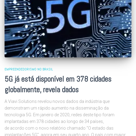
EMPREENDEDORISMO NO BRASIL
5G já está disponível em 378 cidades
globalmente, revela dados
A Viavi Solutions revelou novos dados da indústria que
demonstram um rápido aumento na disseminação da
tecnologia 5G. Em janeiro de 2020, redes deste tipo foram
implantadas em 378 cidades ao longo de 34 países,
de acordo com o novo relatório chamado “O estado das
implantações 5G”, agora em seu quarto ano. O país com maior