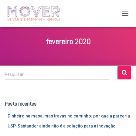
ALTER
NAVE
fevereiro 2020
P
Pesquisar …
e
s
q
u
Posts recentes
i
s
Dinheiro na mesa, mas travas no caminho: por que a parceria
a
r
USP-Santander ainda não é a solução para a inovação
p