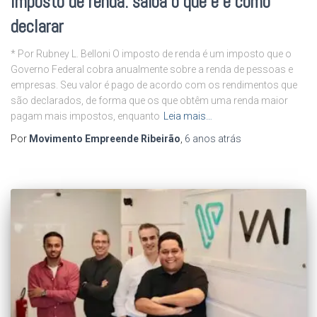
Imposto de renda: saiba o que é e como
declarar
* Por Rubney L. Belloni O imposto de renda é um imposto que o
Governo Federal cobra anualmente sobre a renda de pessoas e
empresas. Seu valor é pago de acordo com os rendimentos que
são declarados, de forma que os que obtêm uma renda maior
pagam mais impostos, enquanto
Leia mais…
Por
Movimento Empreende Ribeirão
,
6 anos
atrás