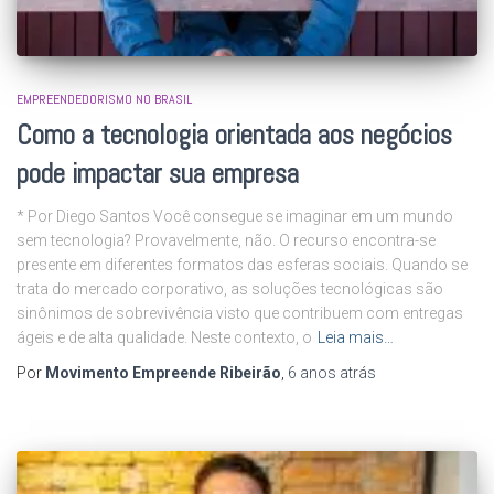
EMPREENDEDORISMO NO BRASIL
Como a tecnologia orientada aos negócios
pode impactar sua empresa
* Por Diego Santos Você consegue se imaginar em um mundo
sem tecnologia? Provavelmente, não. O recurso encontra-se
presente em diferentes formatos das esferas sociais. Quando se
trata do mercado corporativo, as soluções tecnológicas são
sinônimos de sobrevivência visto que contribuem com entregas
ágeis e de alta qualidade. Neste contexto, o
Leia mais…
Por
Movimento Empreende Ribeirão
,
6 anos
atrás