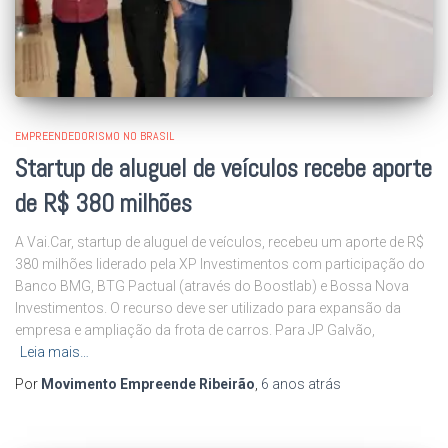
EMPREENDEDORISMO NO BRASIL
Startup de aluguel de veículos recebe aporte
de R$ 380 milhões
A Vai.Car, startup de aluguel de veículos, recebeu um aporte de R$
380 milhões liderado pela XP Investimentos com participação do
Banco BMG, BTG Pactual (através do Boostlab) e Bossa Nova
Investimentos. O recurso deve ser utilizado para expansão da
empresa e ampliação da frota de carros. Para JP Galvão,
Leia mais…
Por
Movimento Empreende Ribeirão
,
6 anos
atrás