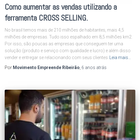
Como aumentar as vendas utilizando a
ferramenta CROSS SELLING.
No brasil temos mais de 210 milhões de habitantes, mais 4,5
milhões de empresas. Tudo isso espalhado em 8,5 milhões km2.
Por isso, são poucas as empresas que conseguem ter uma
solução (produto e serviço com qualidade e lucro) e além disso
vender e entregar se relacionando com seus clientes
Leia mais…
Por
Movimento Empreende Ribeirão
,
6 anos
atrás