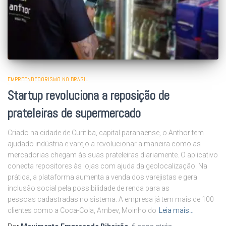
EMPREENDEDORISMO NO BRASIL
Startup revoluciona a reposição de
prateleiras de supermercado
Criado na cidade de Curitiba, capital paranaense, o Anthor tem
ajudado indústria e varejo a revolucionar a maneira como as
mercadorias chegam às suas prateleiras diariamente. O aplicativo
conecta repositores às lojas com ajuda da geolocalização. Na
prática, a plataforma aumenta a venda dos varejistas e gera
inclusão social pela possibilidade de renda para as
pessoas cadastradas no sistema. A empresa já tem mais de 100
clientes como a Coca-Cola, Ambev, Moinho do
Leia mais…