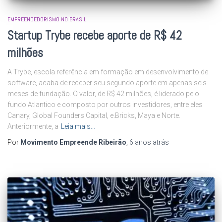
EMPREENDEDORISMO NO BRASIL
Startup Trybe recebe aporte de R$ 42
milhões
A Trybe, escola referência em formação em desenvolvimento de
software, acaba de receber seu segundo aporte em apenas seis
meses de fundação. O valor, de R$ 42 milhões, é liderado pelo
fundo Atlantico e composto por outros investidores, entre eles
Canary, Global Founders Capital, e.Bricks, Maya e Norte.
Anteriormente, a
Leia mais…
Por
Movimento Empreende Ribeirão
,
6 anos
atrás