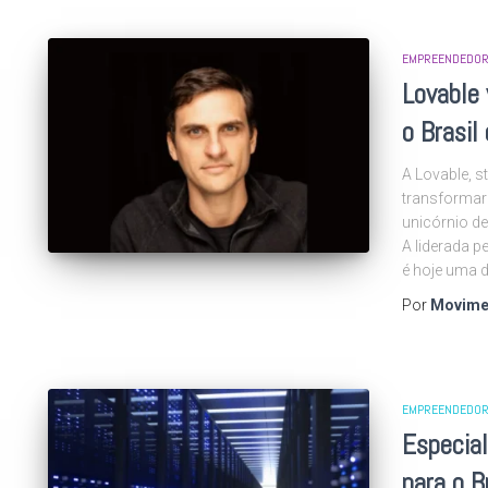
EMPREENDEDOR
Lovable 
o Brasil
A Lovable, st
transformar
unicórnio d
A liderada p
é hoje uma 
Por
Movime
EMPREENDEDOR
Especial
para o B