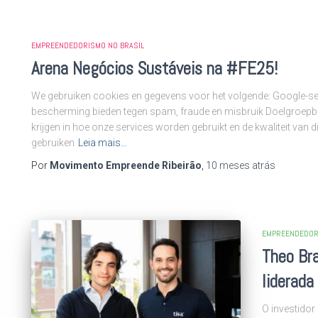
EMPREENDEDORISMO NO BRASIL
Arena Negócios Sustáveis na #FE25!
We gebruiken cookies en gegevens voor het volgende: Google-ser
bescherming bieden tegen spam, fraude en misbruik Doelgroepbet
krijgen in hoe onze services worden gebruikt en de kwaliteit van di
gebruiken
Leia mais…
Por
Movimento Empreende Ribeirão
,
10 meses
atrás
EMPREENDEDOR
Theo Bra
liderada
O investido