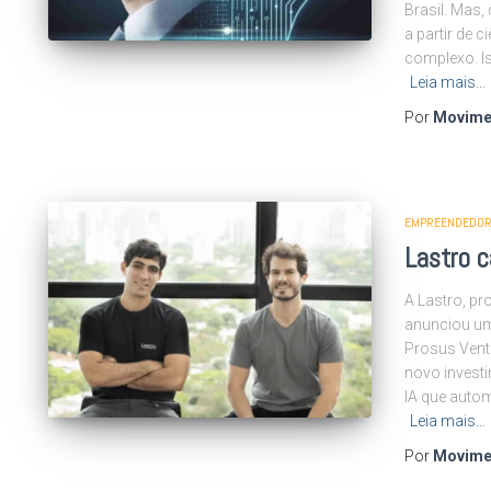
Brasil. Mas
a partir de c
complexo. I
Leia mais…
Por
Movime
EMPREENDEDOR
Lastro c
A Lastro, pro
anunciou uma
Prosus Vent
novo investi
IA que autom
Leia mais…
Por
Movime