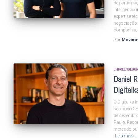
de participa
inteligência i
expertise téc
negociação 
companhia, 
Por
Movime
EMPREENDEDOR
Daniel 
Digitalk
O Digitalks 
seu novo CEO
de dezembro
Paulo. Rec
mercado publ
Leia mais…