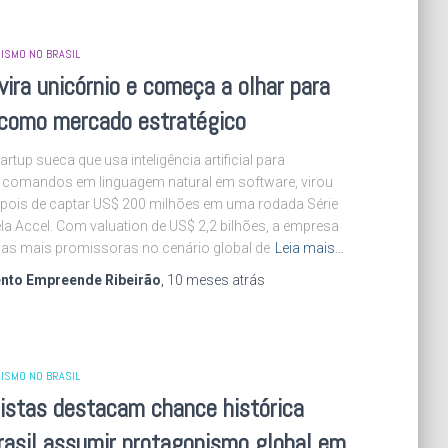
ISMO NO BRASIL
vira unicórnio e começa a olhar para
 como mercado estratégico
artup sueca que usa inteligência artificial para
 comandos em linguagem natural em software, virou
epois de captar US$ 200 milhões em uma rodada Série
ela Accel. Com valuation de US$ 2,2 bilhões, a empresa
das mais promissoras no cenário global de
Leia mais…
nto Empreende Ribeirão
,
10 meses
atrás
ISMO NO BRASIL
istas destacam chance histórica
rasil assumir protagonismo global em