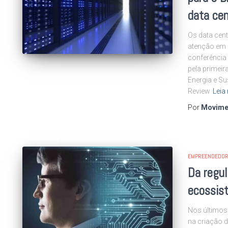
data cen
Os data cent
atenção em re
conferência
pela primei
Energia e S
Review
Leia
Por
Movime
EMPREENDEDOR
Da regu
ecossist
Nos últimos
na criação d