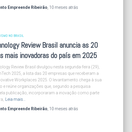
nto Empreende Ribeirão
,
10 meses
atrás
ISMO NO BRASIL
nology Review Brasil anuncia as 20
s mais inovadoras do país em 2025
logy Review Brasil divulgou nesta segunda-feira (29),
mTech 2025, a lista das 20 empresas que receberam a
novative Workplaces 2025. O levantamento chega à sua
ão e reúne organizações que, segundo a pesquisa
ela publicação, incorporaram a inovação como parte
ra,
Leia mais…
nto Empreende Ribeirão
,
10 meses
atrás