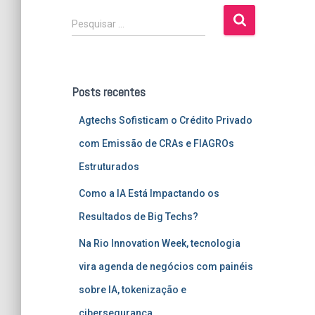
P
Pesquisar …
e
s
q
u
Posts recentes
i
s
Agtechs Sofisticam o Crédito Privado
a
r
com Emissão de CRAs e FIAGROs
p
Estruturados
o
r
Como a IA Está Impactando os
:
Resultados de Big Techs?
Na Rio Innovation Week, tecnologia
vira agenda de negócios com painéis
sobre IA, tokenização e
cibersegurança