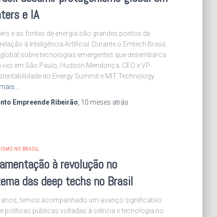
ters e IA
ers e as fontes de energia são grandes pontos de
lação à Inteligência Artificial. Durante o Emtech Brasil,
 global sobre tecnologias emergentes que desembarca
ra vez em São Paulo, Hudson Mendonça, CEO e VP
ustentabilidade do Energy Summit e MIT Technology
 mais…
nto Empreende Ribeirão
,
10 meses
atrás
ISMO NO BRASIL
lamentação à revolução no
ema das deep techs no Brasil
 anos, temos acompanhado um avanço significativo
e políticas públicas voltadas à ciência e tecnologia no