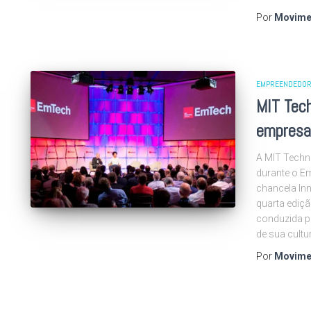
Por
Movime
EMPREENDEDOR
MIT Tech
empresa
A MIT Techno
durante o E
chancela In
quarta ediç
conduzida p
de sua cultu
Por
Movime