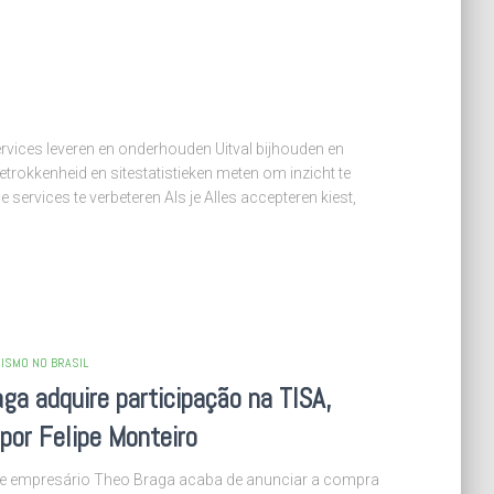
vices leveren en onderhouden Uitval bijhouden en
rokkenheid en sitestatistieken meten om inzicht te
e services te verbeteren Als je Alles accepteren kiest,
ISMO NO BRASIL
ga adquire participação na TISA,
 por Felipe Monteiro
r e empresário Theo Braga acaba de anunciar a compra