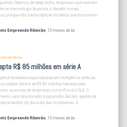
, quando falamos de deep techs, empresas que nascem
iência e tecnologia de ponta, o desafio é mais
sso porque não basta replicar modelos que funcionam
nto Empreende Ribeirão
,
10 meses
atrás
ISMO NO BRASIL
apta R$ 85 milhões em série A
ptech brasileira especializada em inteligência artificial,
 rodada Série A de R$ 85 milhões liderada pela
ures, acionista de empresas como iFood e OLX. O
mento será direcionado à expansão da Lais, agente de
atiza tarefas do dia a dia das imobiliárias. A
nto Empreende Ribeirão
,
10 meses
atrás