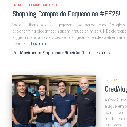
EMPREENDEDORISMO NO BRASIL
Shopping Compre do Pequeno na #FE25!
We gebruiken cookies en gegevens voor het volgende: Google-ser
bescherming bieden tegen spam, fraude en misbruik Doelgroepbet
krijgen in hoe onze services worden gebruikt en de kwaliteit van di
gebruiken
Leia mais…
Por
Movimento Empreende Ribeirão
,
10 meses
atrás
EMPREENDEDOR
CredAlu
A CredAluga,
aluguel em p
60 milhões e
fundo reúne
empreendedo