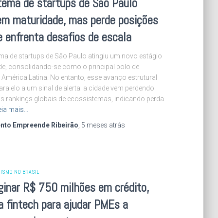
tema de startups de São Paulo
em maturidade, mas perde posições
e enfrenta desafios de escala
ma de startups de São Paulo atingiu um novo estágio
de, consolidando-se como o principal polo de
América Latina. No entanto, esse avanço estrutural
ralelo a um sinal de alerta: a cidade vem perdendo
s rankings globais de ecossistemas, indicando perda
eia mais…
nto Empreende Ribeirão
,
5 meses
atrás
ISMO NO BRASIL
ginar R$ 750 milhões em crédito,
ia fintech para ajudar PMEs a