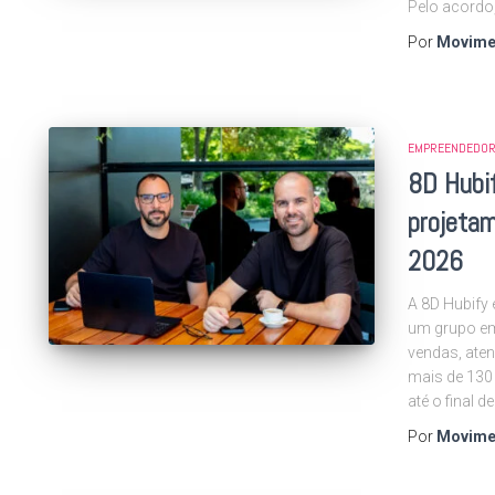
Pelo acordo
Por
Movime
EMPREENDEDOR
8D Hubif
projeta
2026
A 8D Hubify 
um grupo emp
vendas, aten
mais de 130 
até o final 
Por
Movime