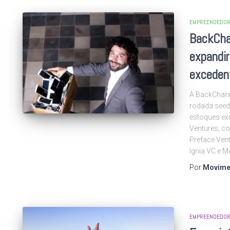
EMPREENDEDOR
BackCha
expandi
exceden
A BackChann
rodada seed
estoques exc
Ventures, co
Preface Vent
Ignia VC e M
Por
Movime
EMPREENDEDOR