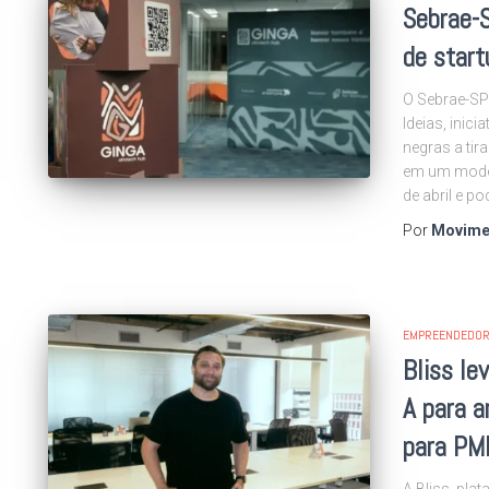
Sebrae-
de start
O Sebrae-SP
Ideias, inic
negras a tir
em um modelo
de abril e p
Por
Movime
EMPREENDEDOR
Bliss le
A para a
para PM
A Bliss, plat