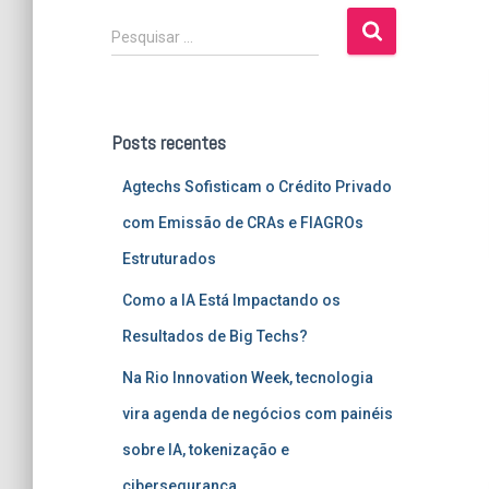
P
Pesquisar …
e
s
q
u
Posts recentes
i
s
Agtechs Sofisticam o Crédito Privado
a
r
com Emissão de CRAs e FIAGROs
p
Estruturados
o
r
Como a IA Está Impactando os
:
Resultados de Big Techs?
Na Rio Innovation Week, tecnologia
vira agenda de negócios com painéis
sobre IA, tokenização e
cibersegurança