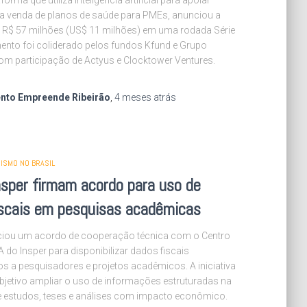
na venda de planos de saúde para PMEs, anunciou a
 R$ 57 milhões (US$ 11 milhões) em uma rodada Série
mento foi coliderado pelos fundos Kfund e Grupo
om participação de Actyus e Clocktower Ventures.
nto Empreende Ribeirão
,
4 meses
atrás
ISMO NO BRASIL
nsper firmam acordo para uso de
iscais em pesquisas acadêmicas
ciou um acordo de cooperação técnica com o Centro
A do Insper para disponibilizar dados fiscais
s a pesquisadores e projetos acadêmicos. A iniciativa
jetivo ampliar o uso de informações estruturadas na
 estudos, teses e análises com impacto econômico.