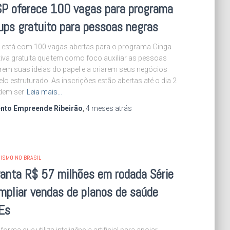
SP oferece 100 vagas para programa
ups gratuito para pessoas negras
 está com 100 vagas abertas para o programa Ginga
iativa gratuita que tem como foco auxiliar as pessoas
arem suas ideias do papel e a criarem seus negócios
 estruturado. As inscrições estão abertas até o dia 2
odem ser
Leia mais…
nto Empreende Ribeirão
,
4 meses
atrás
ISMO NO BRASIL
vanta R$ 57 milhões em rodada Série
mpliar vendas de planos de saúde
Es
aforma que utiliza inteligência artificial para apoiar