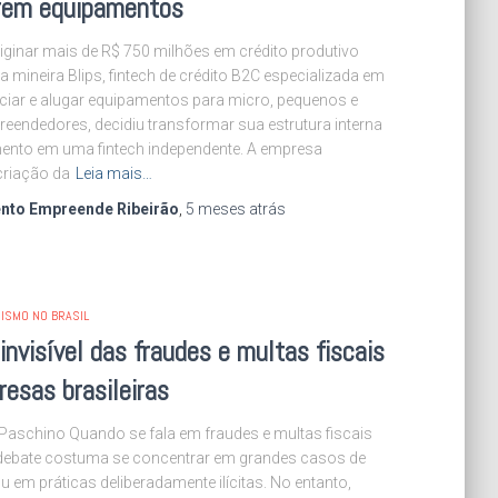
arem equipamentos
iginar mais de R$ 750 milhões em crédito produtivo
a mineira Blips, fintech de crédito B2C especializada em
nciar e alugar equipamentos para micro, pequenos e
eendedores, decidiu transformar sua estrutura interna
mento em uma fintech independente. A empresa
criação da
Leia mais…
nto Empreende Ribeirão
,
5 meses
atrás
ISMO NO BRASIL
invisível das fraudes e multas fiscais
esas brasileiras
 Paschino Quando se fala em fraudes e multas fiscais
o debate costuma se concentrar em grandes casos de
 em práticas deliberadamente ilícitas. No entanto,