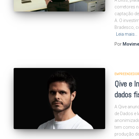
corretores 
captação de
A. O investi
Bradesco, c
Leia mais…
Por
Movime
EMPREENDEDOR
Qive e I
dados f
A Qive anun
de Dados e I
anonimizado
tem como ob
produção de