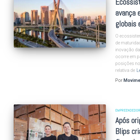
Ecossis
avança 
globais 
O ecossiste
de maturida
inovação da 
ocorre em pa
posições no
relativa de
L
Por
Movime
EMPREENDEDOR
Após ori
Blips cr