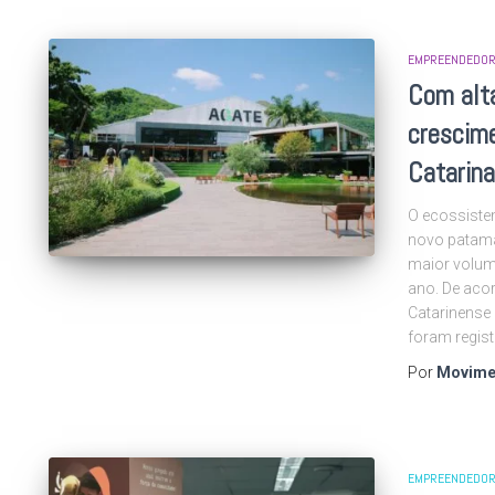
EMPREENDEDOR
Com alt
crescime
Catarina
O ecossiste
novo patama
maior volume
ano. De aco
Catarinense 
foram regis
Por
Movime
EMPREENDEDOR