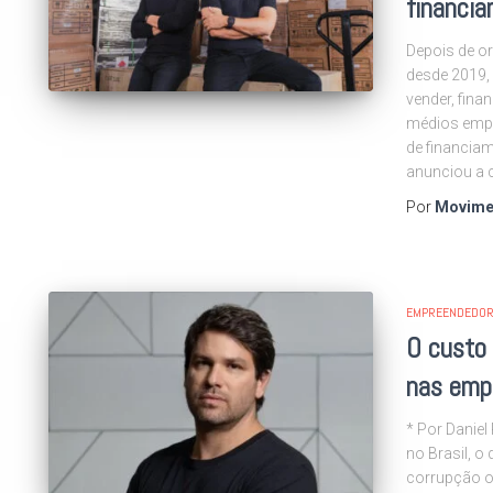
financi
Depois de or
desde 2019, 
vender, fina
médios empr
de financia
anunciou a 
Por
Movime
EMPREENDEDOR
O custo 
nas empr
* Por Daniel
no Brasil, 
corrupção ou