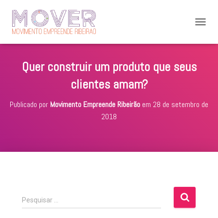
A
L
T
E
Quer construir um produto que seus
R
N
clientes amam?
A
R
Publicado por
Movimento Empreende Ribeirão
em
28 de setembro de
N
A
2018
V
E
G
A
Ç
Ã
O
P
Pesquisar …
e
s