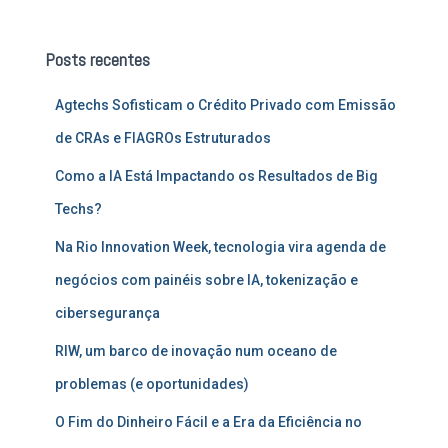
q
u
Posts recentes
i
s
Agtechs Sofisticam o Crédito Privado com Emissão
a
r
de CRAs e FIAGROs Estruturados
p
o
Como a IA Está Impactando os Resultados de Big
r
Techs?
:
Na Rio Innovation Week, tecnologia vira agenda de
negócios com painéis sobre IA, tokenização e
cibersegurança
RIW, um barco de inovação num oceano de
problemas (e oportunidades)
O Fim do Dinheiro Fácil e a Era da Eficiência no