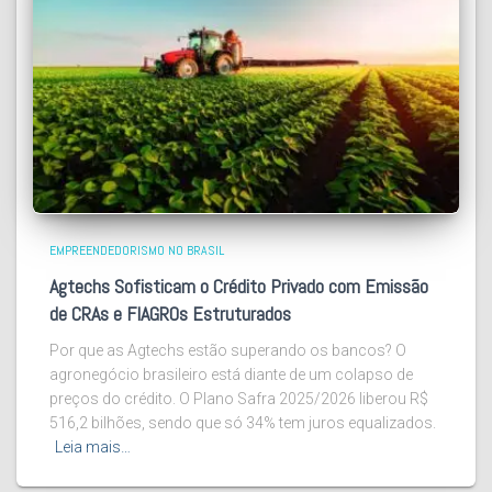
EMPREENDEDORISMO NO BRASIL
Agtechs Sofisticam o Crédito Privado com Emissão
de CRAs e FIAGROs Estruturados
Por que as Agtechs estão superando os bancos? O
agronegócio brasileiro está diante de um colapso de
preços do crédito. O Plano Safra 2025/2026 liberou R$
516,2 bilhões, sendo que só 34% tem juros equalizados.
Leia mais…