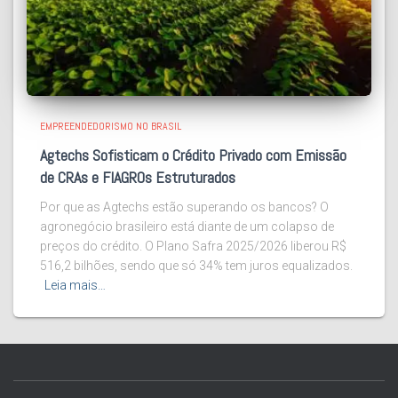
EMPREENDEDORISMO NO BRASIL
Agtechs Sofisticam o Crédito Privado com Emissão
de CRAs e FIAGROs Estruturados
Por que as Agtechs estão superando os bancos? O
agronegócio brasileiro está diante de um colapso de
preços do crédito. O Plano Safra 2025/2026 liberou R$
516,2 bilhões, sendo que só 34% tem juros equalizados.
Leia mais…