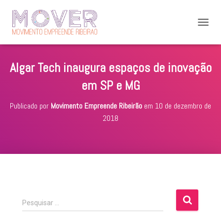
A
L
T
E
Algar Tech inaugura espaços de inovação
R
N
em SP e MG
A
R
Publicado por
Movimento Empreende Ribeirão
em
10 de dezembro de
N
A
2018
V
E
G
A
Ç
Ã
O
P
Pesquisar …
e
s