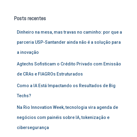
q
u
Posts recentes
i
s
Dinheiro na mesa, mas travas no caminho: por que a
a
r
parceria USP-Santander ainda não é a solução para
p
a inovação
o
r
Agtechs Sofisticam o Crédito Privado com Emissão
:
de CRAs e FIAGROs Estruturados
Como a IA Está Impactando os Resultados de Big
Techs?
Na Rio Innovation Week, tecnologia vira agenda de
negócios com painéis sobre IA, tokenização e
cibersegurança