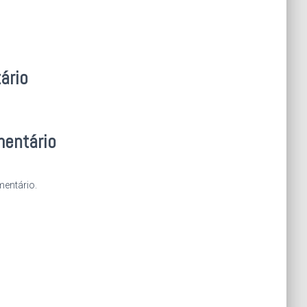
ário
mentário
entário.