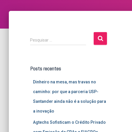
P
Pesquisar …
e
s
q
u
Posts recentes
i
s
Dinheiro na mesa, mas travas no
a
r
caminho: por que a parceria USP-
p
Santander ainda não é a solução para
o
r
a inovação
:
Agtechs Sofisticam o Crédito Privado
com Emissão de CRAs e FIAGROs