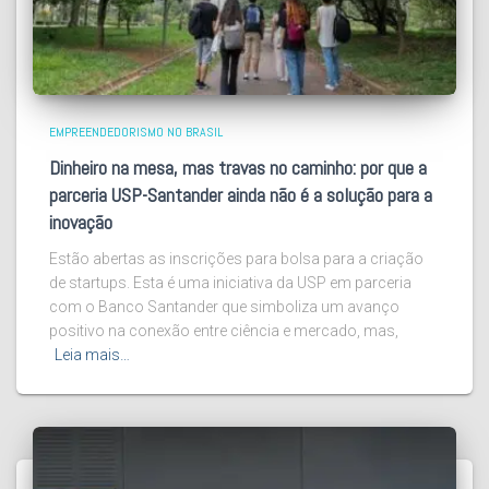
EMPREENDEDORISMO NO BRASIL
Dinheiro na mesa, mas travas no caminho: por que a
parceria USP-Santander ainda não é a solução para a
inovação
Estão abertas as inscrições para bolsa para a criação
de startups. Esta é uma iniciativa da USP em parceria
com o Banco Santander que simboliza um avanço
positivo na conexão entre ciência e mercado, mas,
Leia mais…