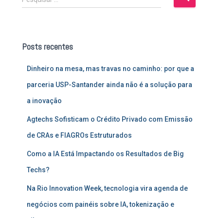
e
s
q
u
Posts recentes
i
s
Dinheiro na mesa, mas travas no caminho: por que a
a
r
parceria USP-Santander ainda não é a solução para
p
a inovação
o
r
Agtechs Sofisticam o Crédito Privado com Emissão
:
de CRAs e FIAGROs Estruturados
Como a IA Está Impactando os Resultados de Big
Techs?
Na Rio Innovation Week, tecnologia vira agenda de
negócios com painéis sobre IA, tokenização e