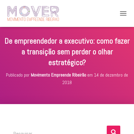
A
L
T
E
De empreendedor a executivo: como fazer
R
N
a transição sem perder o olhar
A
R
estratégico?
N
A
Publicado por
Movimento Empreende Ribeirão
em
14 de dezembro de
V
E
2018
G
A
Ç
Ã
O
P
Pesquisar …