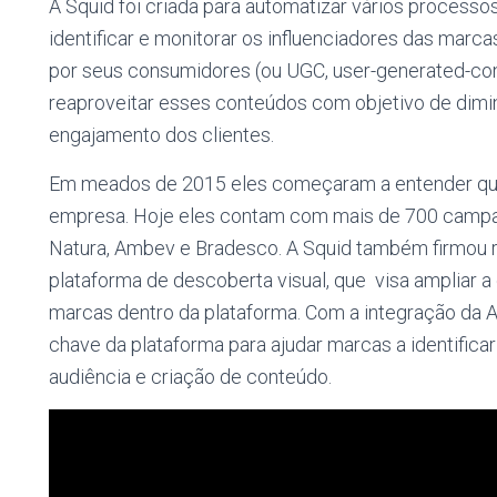
A Squid foi criada para automatizar vários process
identificar e monitorar os influenciadores das marc
por seus consumidores (ou UGC, user-generated-cont
reaproveitar esses conteúdos com objetivo de dimin
engajamento dos clientes.
Em meados de 2015 eles começaram a entender que 
empresa. Hoje eles contam com mais de 700 campan
Natura, Ambev e Bradesco. A Squid também firmou 
plataforma de descoberta visual, que visa ampliar 
marcas dentro da plataforma. Com a integração da AP
chave da plataforma para ajudar marcas a identificar
audiência e criação de conteúdo.