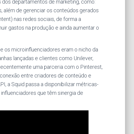
os dos departamentos de marketing, como:
as, além de gerenciar os conteúdos gerados
ent) nas redes sociais, de forma a
uir gastos na produção e ainda aumentar o
os microinfluenciadores eram o nicho da
has lançadas e clientes como Unilever,
recentemente uma parceria com o Pinterest,
a conexão entre criadores de conteúdo e
I, a Squid passa a disponibilizar métricas-
 influenciadores que têm sinergia de