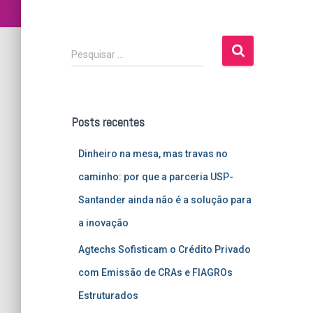
P
Pesquisar …
e
s
q
u
Posts recentes
i
s
Dinheiro na mesa, mas travas no
a
r
caminho: por que a parceria USP-
p
Santander ainda não é a solução para
o
r
a inovação
:
Agtechs Sofisticam o Crédito Privado
com Emissão de CRAs e FIAGROs
Estruturados