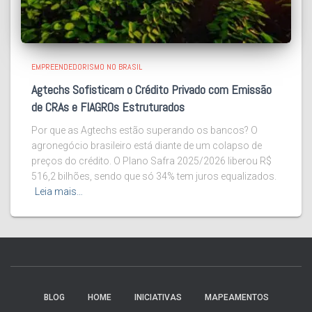
EMPREENDEDORISMO NO BRASIL
Agtechs Sofisticam o Crédito Privado com Emissão
de CRAs e FIAGROs Estruturados
Por que as Agtechs estão superando os bancos? O
agronegócio brasileiro está diante de um colapso de
preços do crédito. O Plano Safra 2025/2026 liberou R$
516,2 bilhões, sendo que só 34% tem juros equalizados.
Leia mais…
BLOG
HOME
INICIATIVAS
MAPEAMENTOS