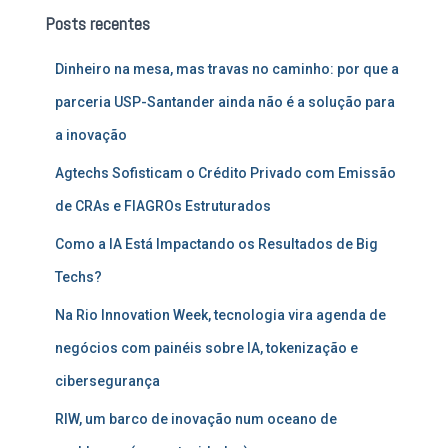
u
Posts recentes
i
s
Dinheiro na mesa, mas travas no caminho: por que a
a
r
parceria USP-Santander ainda não é a solução para
p
a inovação
o
r
Agtechs Sofisticam o Crédito Privado com Emissão
:
de CRAs e FIAGROs Estruturados
Como a IA Está Impactando os Resultados de Big
Techs?
Na Rio Innovation Week, tecnologia vira agenda de
negócios com painéis sobre IA, tokenização e
cibersegurança
RIW, um barco de inovação num oceano de