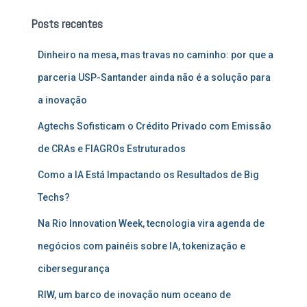
u
Posts recentes
i
s
Dinheiro na mesa, mas travas no caminho: por que a
a
r
parceria USP-Santander ainda não é a solução para
p
a inovação
o
r
Agtechs Sofisticam o Crédito Privado com Emissão
:
de CRAs e FIAGROs Estruturados
Como a IA Está Impactando os Resultados de Big
Techs?
Na Rio Innovation Week, tecnologia vira agenda de
negócios com painéis sobre IA, tokenização e
cibersegurança
RIW, um barco de inovação num oceano de