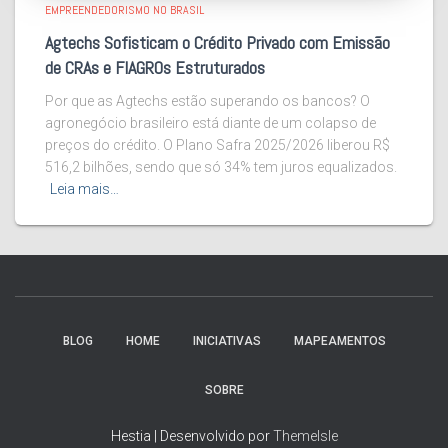
EMPREENDEDORISMO NO BRASIL
Agtechs Sofisticam o Crédito Privado com Emissão
de CRAs e FIAGROs Estruturados
Por que as Agtechs estão superando os bancos? O
agronegócio brasileiro está diante de um colapso de
preços do crédito. O Plano Safra 2025/2026 liberou R$
516,2 bilhões, sendo que só 34% tem juros equalizados.
Leia mais…
BLOG
HOME
INICIATIVAS
MAPEAMENTOS
SOBRE
Hestia | Desenvolvido por
ThemeIsle