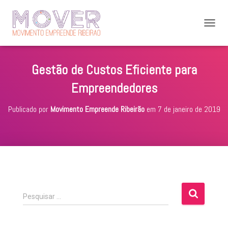
A
L
T
E
Gestão de Custos Eficiente para
R
N
Empreendedores
A
R
Publicado por
Movimento Empreende Ribeirão
em
7 de janeiro de 2019
N
A
V
E
G
A
Ç
Ã
O
P
Pesquisar …
e
s
q