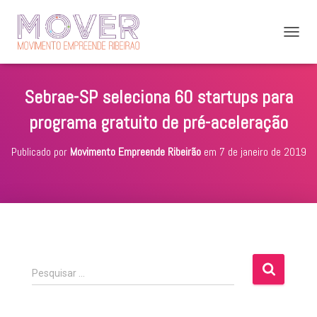
A
L
T
E
Sebrae-SP seleciona 60 startups para
R
N
programa gratuito de pré-aceleração
A
R
Publicado por
Movimento Empreende Ribeirão
em
7 de janeiro de 2019
N
A
V
E
G
A
Ç
Ã
O
P
Pesquisar …
e
s
q