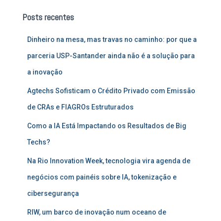
u
Posts recentes
i
s
Dinheiro na mesa, mas travas no caminho: por que a
a
r
parceria USP-Santander ainda não é a solução para
p
a inovação
o
r
Agtechs Sofisticam o Crédito Privado com Emissão
:
de CRAs e FIAGROs Estruturados
Como a IA Está Impactando os Resultados de Big
Techs?
Na Rio Innovation Week, tecnologia vira agenda de
negócios com painéis sobre IA, tokenização e
cibersegurança
RIW, um barco de inovação num oceano de