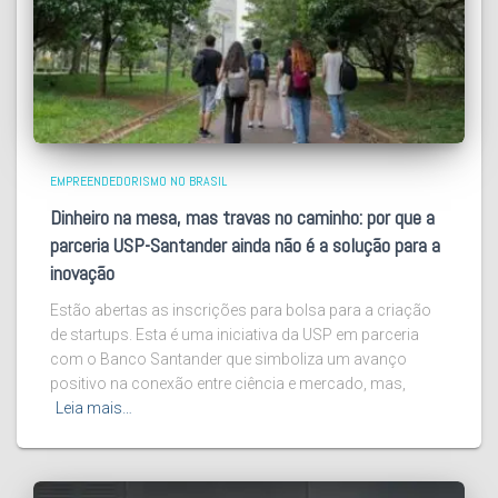
EMPREENDEDORISMO NO BRASIL
Dinheiro na mesa, mas travas no caminho: por que a
parceria USP-Santander ainda não é a solução para a
inovação
Estão abertas as inscrições para bolsa para a criação
de startups. Esta é uma iniciativa da USP em parceria
com o Banco Santander que simboliza um avanço
positivo na conexão entre ciência e mercado, mas,
Leia mais…