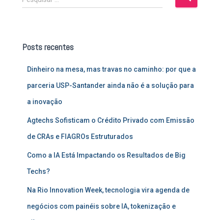
e
s
q
u
Posts recentes
i
s
Dinheiro na mesa, mas travas no caminho: por que a
a
r
parceria USP-Santander ainda não é a solução para
p
a inovação
o
r
Agtechs Sofisticam o Crédito Privado com Emissão
:
de CRAs e FIAGROs Estruturados
Como a IA Está Impactando os Resultados de Big
Techs?
Na Rio Innovation Week, tecnologia vira agenda de
negócios com painéis sobre IA, tokenização e