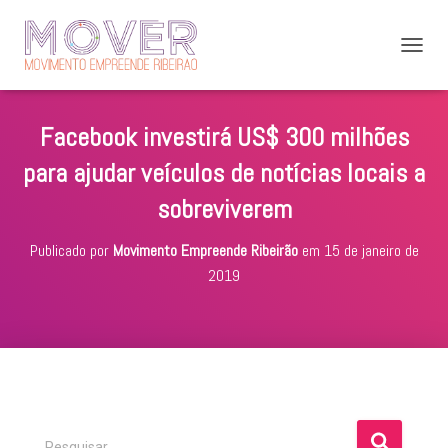
A
L
T
E
Facebook investirá US$ 300 milhões
R
N
para ajudar veículos de notícias locais a
A
R
sobreviverem
N
A
Publicado por
Movimento Empreende Ribeirão
em
15 de janeiro de
V
E
2019
G
A
Ç
Ã
O
P
Pesquisar …