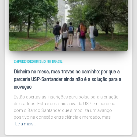
EMPREENDEDORISMO NO BRASIL
Dinheiro na mesa, mas travas no caminho: por que a
parceria USP-Santander ainda não é a solução para a
inovação
Estão abertas as inscrições para bolsa para a criação
de startups. Esta é uma iniciativa da USP em parceria
com o Banco Santander que simboliza um avanço
positivo na conexão entre ciência e mercado, mas,
Leia mais…