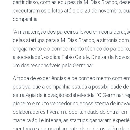
partir disso, com as equipes da M. Dias Branco, de
executaram os pilotos até o dia 29 de novembro, qu
companhia.
“A manutenção dos parceiros levou em consideração
pelas startups para a M. Dias Branco, a sintonia co
engajamento e o conhecimento técnico do parceiro
a sociedade”, explica Fabio Cefaly, Diretor de Nov
um dos responsáveis pelo Germinar.
A troca de experiências e de conhecimento com emp
positiva, que a companhia estuda a possibilidade d
estratégia de inovação estabelecida. “O Germinar r
pioneiro e muito vencedor no ecossistema de ino
colaboradores tiveram a oportunidade de entrar e
maneira ágil e intensa, as startups ganharam experiê
mentoria e acompanhamento de projetos, além da p