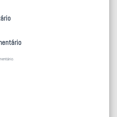
ário
mentário
entário.