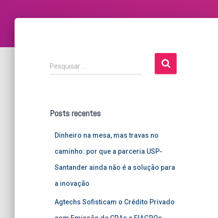
P
Pesquisar …
e
s
q
u
Posts recentes
i
s
Dinheiro na mesa, mas travas no
a
r
caminho: por que a parceria USP-
p
Santander ainda não é a solução para
o
r
a inovação
:
Agtechs Sofisticam o Crédito Privado
com Emissão de CRAs e FIAGROs