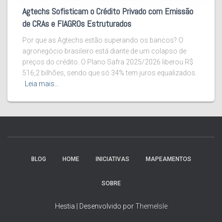
Agtechs Sofisticam o Crédito Privado com Emissão
de CRAs e FIAGROs Estruturados
Por que as Agtechs estão superando os bancos? O
agronegócio brasileiro está diante de um colapso de
preços do crédito. O Plano Safra 2025/2026 liberou R$
516,2 bilhões, sendo que só 34% tem juros equalizados.
Leia mais…
BLOG
HOME
INICIATIVAS
MAPEAMENTOS
SOBRE
Hestia | Desenvolvido por
ThemeIsle