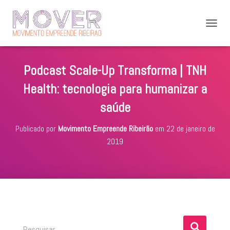
A
L
T
E
Podcast Scale-Up Transforma | TNH
R
N
Health: tecnologia para humanizar a
A
R
saúde
N
A
Publicado por
Movimento Empreende Ribeirão
em
22 de janeiro de
V
E
2019
G
A
Ç
Ã
O
P
Pesquisar …