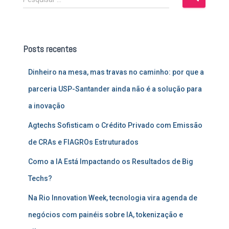
e
s
q
u
Posts recentes
i
s
Dinheiro na mesa, mas travas no caminho: por que a
a
r
parceria USP-Santander ainda não é a solução para
p
a inovação
o
r
Agtechs Sofisticam o Crédito Privado com Emissão
:
de CRAs e FIAGROs Estruturados
Como a IA Está Impactando os Resultados de Big
Techs?
Na Rio Innovation Week, tecnologia vira agenda de
negócios com painéis sobre IA, tokenização e