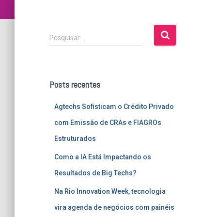
P
Pesquisar …
e
s
q
u
Posts recentes
i
s
Agtechs Sofisticam o Crédito Privado
a
r
com Emissão de CRAs e FIAGROs
p
Estruturados
o
r
Como a IA Está Impactando os
:
Resultados de Big Techs?
Na Rio Innovation Week, tecnologia
vira agenda de negócios com painéis