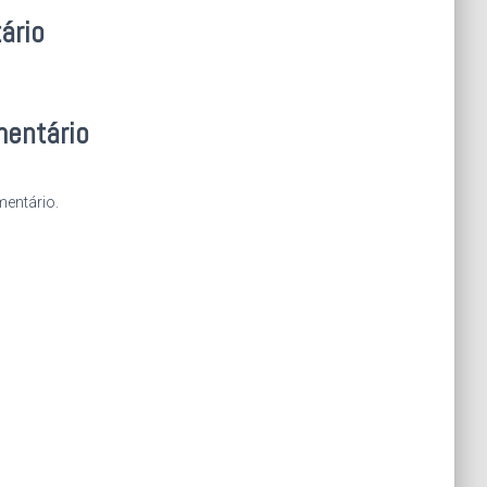
ário
mentário
entário.