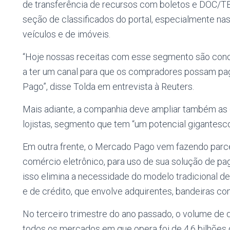
de transferência de recursos com boletos e DOC/TE
seção de classificados do portal, especialmente n
veículos e de imóveis.
“Hoje nossas receitas com esse segmento são conc
a ter um canal para que os compradores possam pag
Pago”, disse Tolda em entrevista à Reuters.
Mais adiante, a companhia deve ampliar também as 
lojistas, segmento que tem “um potencial gigantesco”
Em outra frente, o Mercado Pago vem fazendo parcer
comércio eletrônico, para uso de sua solução de pa
isso elimina a necessidade do modelo tradicional 
e de crédito, que envolve adquirentes, bandeiras c
No terceiro trimestre do ano passado, o volume de
todos os mercados em que opera foi de 4,6 bilhões 