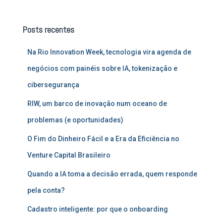
q
u
Posts recentes
i
s
Na Rio Innovation Week, tecnologia vira agenda de
a
r
negócios com painéis sobre IA, tokenização e
p
cibersegurança
o
r
RIW, um barco de inovação num oceano de
:
problemas (e oportunidades)
O Fim do Dinheiro Fácil e a Era da Eficiência no
Venture Capital Brasileiro
Quando a IA toma a decisão errada, quem responde
pela conta?
Cadastro inteligente: por que o onboarding