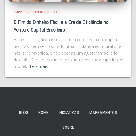
EMPREENDEDORISMO NO BRASIL
O Fim do Dinheiro Fácil e a Era da Eficiência no
Venture Capital Brasileiro
A reestruturação dos investimentos em venture capital
no Brasil tem se mostrado uma mudança estrutural que
não será revertida, e não apenas um ajuste temporário
de ciclo. O mercado financeiro finalmente se despediu do
modelo
Leia mais…
BLOG
HOME
INICIATIVAS
MAPEAMENTOS
SOBRE