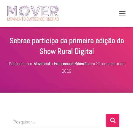
A
L
T
E
Sebrae participa da primeira edição do
R
N
Show Rural Digital
A
R
Publicado por
Movimento Empreende Ribeirão
em
31 de janeiro de
N
A
2019
V
E
G
A
Ç
Ã
O
P
Pesquisar …
e
s