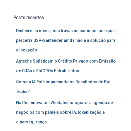
q
u
Posts recentes
i
s
Dinheiro na mesa, mas travas no caminho: por que a
a
r
parceria USP-Santander ainda não é a solução para
p
a inovação
o
r
Agtechs Sofisticam o Crédito Privado com Emissão
:
de CRAs e FIAGROs Estruturados
Como a IA Está Impactando os Resultados de Big
Techs?
Na Rio Innovation Week, tecnologia vira agenda de
negócios com painéis sobre IA, tokenização e
cibersegurança