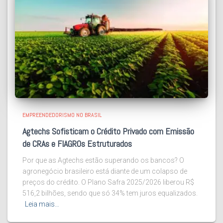
EMPREENDEDORISMO NO BRASIL
Agtechs Sofisticam o Crédito Privado com Emissão
de CRAs e FIAGROs Estruturados
Por que as Agtechs estão superando os bancos? O
agronegócio brasileiro está diante de um colapso de
preços do crédito. O Plano Safra 2025/2026 liberou R$
516,2 bilhões, sendo que só 34% tem juros equalizados.
Leia mais…