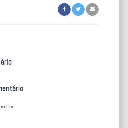
ário
mentário
entário.