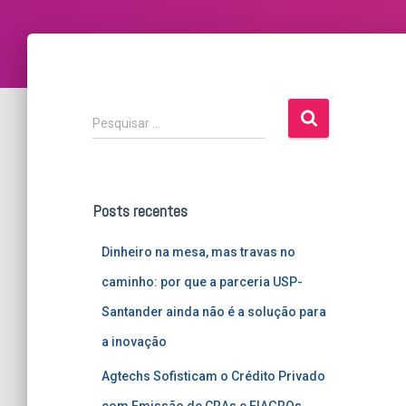
P
Pesquisar …
e
s
q
u
Posts recentes
i
s
Dinheiro na mesa, mas travas no
a
r
caminho: por que a parceria USP-
p
Santander ainda não é a solução para
o
r
a inovação
:
Agtechs Sofisticam o Crédito Privado
com Emissão de CRAs e FIAGROs