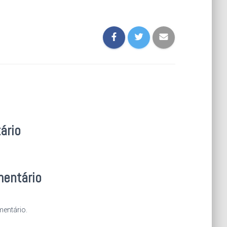
ário
mentário
entário.