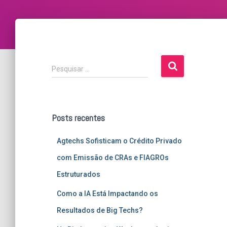
P
Pesquisar …
e
s
q
u
Posts recentes
i
s
Agtechs Sofisticam o Crédito Privado
a
r
com Emissão de CRAs e FIAGROs
p
Estruturados
o
r
Como a IA Está Impactando os
:
Resultados de Big Techs?