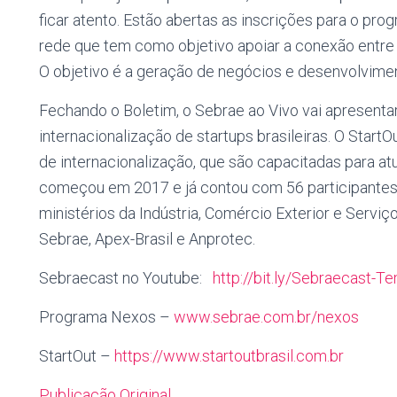
ficar atento. Estão abertas as inscrições para o p
rede que tem como objetivo apoiar a conexão entr
O objetivo é a geração de negócios e desenvolvime
Fechando o Boletim, o Sebrae ao Vivo vai apresenta
internacionalização de startups brasileiras. O Start
de internacionalização, que são capacitadas para atu
começou em 2017 e já contou com 56 participantes
ministérios da Indústria, Comércio Exterior e Servi
Sebrae, Apex-Brasil e Anprotec.
Sebraecast no Youtube:
http://bit.ly/Sebraecast-T
Programa Nexos –
www.sebrae.com.br/nexos
StartOut –
https://www.startoutbrasil.com.br
Publicação Original