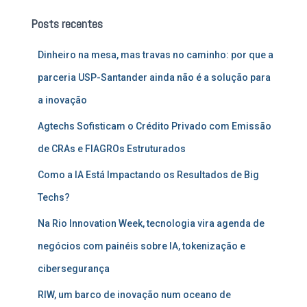
u
Posts recentes
i
s
Dinheiro na mesa, mas travas no caminho: por que a
a
r
parceria USP-Santander ainda não é a solução para
p
a inovação
o
r
Agtechs Sofisticam o Crédito Privado com Emissão
:
de CRAs e FIAGROs Estruturados
Como a IA Está Impactando os Resultados de Big
Techs?
Na Rio Innovation Week, tecnologia vira agenda de
negócios com painéis sobre IA, tokenização e
cibersegurança
RIW, um barco de inovação num oceano de