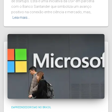
de startups. Esta é uma iniciativa da USP em parceria
com o Banco Santander que simboliza um avanço
positivo na conexão entre ciência e mercado, mas,
Leia mais…
EMPREENDEDORISMO NO BRASIL