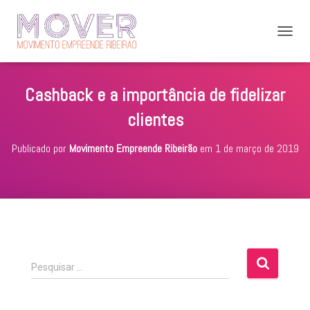
A
L
T
E
Cashback e a importância de fidelizar
R
N
clientes
A
R
Publicado por
Movimento Empreende Ribeirão
em
1 de março de 2019
N
A
V
E
G
A
Ç
Ã
O
P
Pesquisar …
e
s
q