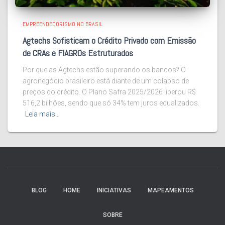
EMPREENDEDORISMO NO BRASIL
Agtechs Sofisticam o Crédito Privado com Emissão
de CRAs e FIAGROs Estruturados
Por que as Agtechs estão superando os bancos? O
agronegócio brasileiro está diante de um colapso de
preços do crédito. O Plano Safra 2025/2026 liberou R$
516,2 bilhões, sendo que só 34% tem juros equalizados.
Leia mais…
BLOG
HOME
INICIATIVAS
MAPEAMENTOS
SOBRE