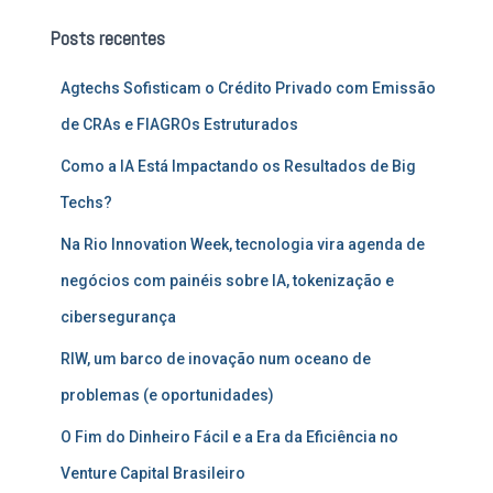
u
Posts recentes
i
s
Agtechs Sofisticam o Crédito Privado com Emissão
a
r
de CRAs e FIAGROs Estruturados
p
o
Como a IA Está Impactando os Resultados de Big
r
Techs?
:
Na Rio Innovation Week, tecnologia vira agenda de
negócios com painéis sobre IA, tokenização e
cibersegurança
RIW, um barco de inovação num oceano de
problemas (e oportunidades)
O Fim do Dinheiro Fácil e a Era da Eficiência no
Venture Capital Brasileiro