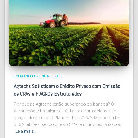
EMPREENDEDORISMO NO BRASIL
Agtechs Sofisticam o Crédito Privado com Emissão
de CRAs e FIAGROs Estruturados
Por que as Agtechs estão superando os bancos? O
agronegócio brasileiro está diante de um colapso de
preços do crédito. O Plano Safra 2025/2026 liberou R$
516,2 bilhões, sendo que só 34% tem juros equalizados.
Leia mais…