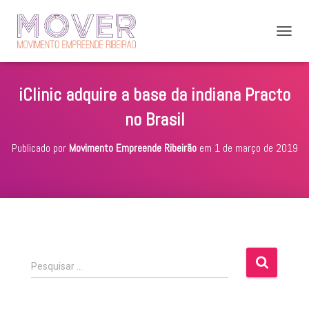
A
L
T
E
iClinic adquire a base da indiana Practo
R
N
no Brasil
A
R
Publicado por
Movimento Empreende Ribeirão
em
1 de março de 2019
N
A
V
E
G
A
Ç
Ã
O
P
Pesquisar …
e
s
q