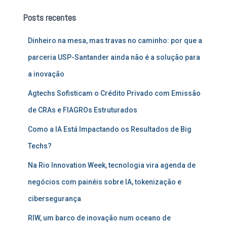
u
Posts recentes
i
s
Dinheiro na mesa, mas travas no caminho: por que a
a
r
parceria USP-Santander ainda não é a solução para
p
a inovação
o
r
Agtechs Sofisticam o Crédito Privado com Emissão
:
de CRAs e FIAGROs Estruturados
Como a IA Está Impactando os Resultados de Big
Techs?
Na Rio Innovation Week, tecnologia vira agenda de
negócios com painéis sobre IA, tokenização e
cibersegurança
RIW, um barco de inovação num oceano de