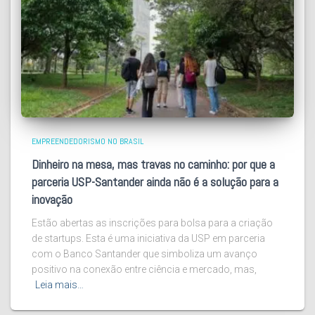
EMPREENDEDORISMO NO BRASIL
Dinheiro na mesa, mas travas no caminho: por que a
parceria USP-Santander ainda não é a solução para a
inovação
Estão abertas as inscrições para bolsa para a criação
de startups. Esta é uma iniciativa da USP em parceria
com o Banco Santander que simboliza um avanço
positivo na conexão entre ciência e mercado, mas,
Leia mais…