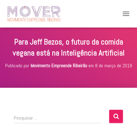
A
L
T
E
Para Jeff Bezos, o futuro da comida
R
N
vegana está na Inteligência Artificial
A
R
Publicado por
Movimento Empreende Ribeirão
em
8 de março de 2019
N
A
V
E
G
A
Ç
Ã
O
P
Pesquisar …
e
s
q