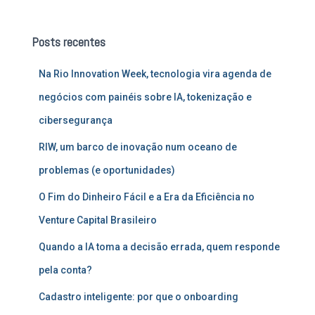
q
u
Posts recentes
i
s
Na Rio Innovation Week, tecnologia vira agenda de
a
r
negócios com painéis sobre IA, tokenização e
p
cibersegurança
o
r
RIW, um barco de inovação num oceano de
:
problemas (e oportunidades)
O Fim do Dinheiro Fácil e a Era da Eficiência no
Venture Capital Brasileiro
Quando a IA toma a decisão errada, quem responde
pela conta?
Cadastro inteligente: por que o onboarding