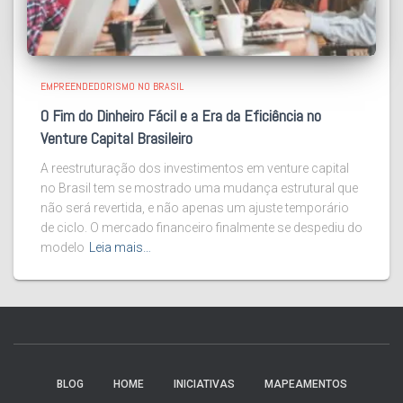
EMPREENDEDORISMO NO BRASIL
O Fim do Dinheiro Fácil e a Era da Eficiência no
Venture Capital Brasileiro
A reestruturação dos investimentos em venture capital
no Brasil tem se mostrado uma mudança estrutural que
não será revertida, e não apenas um ajuste temporário
de ciclo. O mercado financeiro finalmente se despediu do
modelo
Leia mais…
BLOG
HOME
INICIATIVAS
MAPEAMENTOS