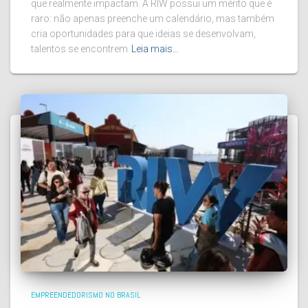
que realmente impactam. A RIW possui um mérito que é
raro: não apenas preenche um calendário, mas também
cria oportunidades para que ideias se desenvolvam,
talentos se encontrem
Leia mais…
EMPREENDEDORISMO NO BRASIL