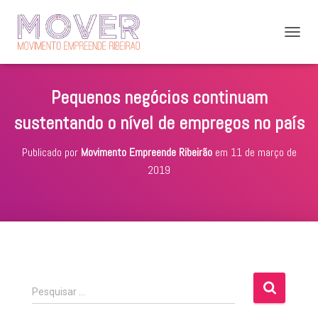
A
L
T
E
Pequenos negócios continuam
R
N
sustentando o nível de empregos no país
A
R
Publicado por
Movimento Empreende Ribeirão
em
11 de março de
N
A
2019
V
E
G
A
Ç
Ã
O
P
Pesquisar …
e
s