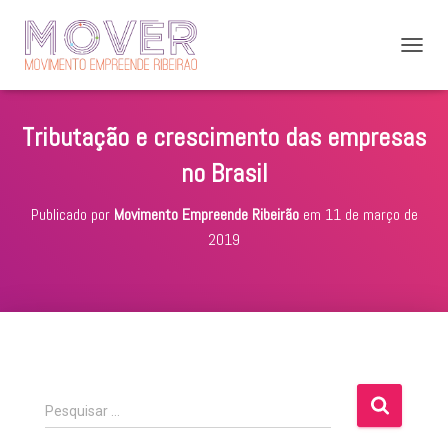
A
L
T
E
Tributação e crescimento das empresas
R
N
no Brasil
A
R
Publicado por
Movimento Empreende Ribeirão
em
11 de março de
N
A
2019
V
E
G
A
Ç
Ã
O
P
Pesquisar …
e
s