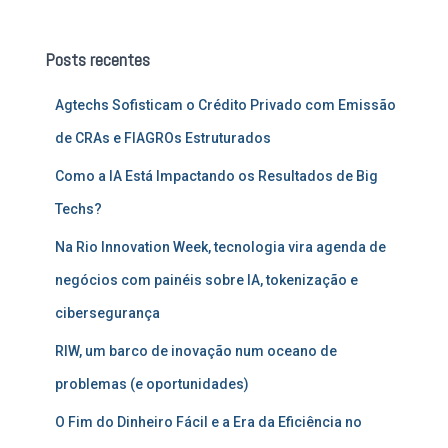
q
u
Posts recentes
i
s
Agtechs Sofisticam o Crédito Privado com Emissão
a
r
de CRAs e FIAGROs Estruturados
p
o
Como a IA Está Impactando os Resultados de Big
r
Techs?
:
Na Rio Innovation Week, tecnologia vira agenda de
negócios com painéis sobre IA, tokenização e
cibersegurança
RIW, um barco de inovação num oceano de
problemas (e oportunidades)
O Fim do Dinheiro Fácil e a Era da Eficiência no