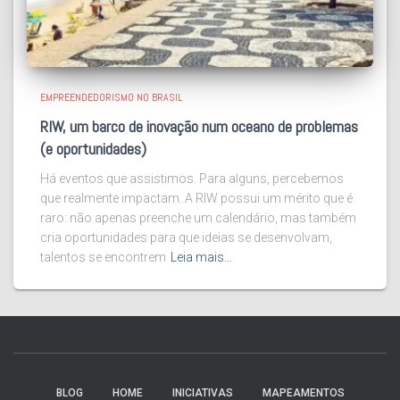
EMPREENDEDORISMO NO BRASIL
RIW, um barco de inovação num oceano de problemas
(e oportunidades)
Há eventos que assistimos. Para alguns, percebemos
que realmente impactam. A RIW possui um mérito que é
raro: não apenas preenche um calendário, mas também
cria oportunidades para que ideias se desenvolvam,
talentos se encontrem
Leia mais…
BLOG
HOME
INICIATIVAS
MAPEAMENTOS