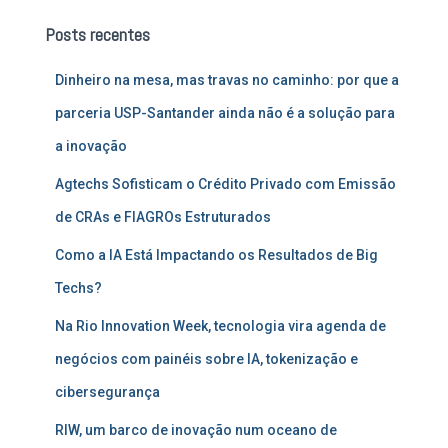
u
Posts recentes
i
s
Dinheiro na mesa, mas travas no caminho: por que a
a
r
parceria USP-Santander ainda não é a solução para
p
a inovação
o
r
Agtechs Sofisticam o Crédito Privado com Emissão
:
de CRAs e FIAGROs Estruturados
Como a IA Está Impactando os Resultados de Big
Techs?
Na Rio Innovation Week, tecnologia vira agenda de
negócios com painéis sobre IA, tokenização e
cibersegurança
RIW, um barco de inovação num oceano de