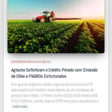
EMPREENDEDORISMO NO BRASIL
Agtechs Sofisticam o Crédito Privado com Emissão
de CRAs e FIAGROs Estruturados
Por que as Agtechs estão superando os bancos? O
agronegócio brasileiro está diante de um colapso de
preços do crédito. O Plano Safra 2025/2026 liberou R$
516,2 bilhões, sendo que só 34% tem juros equalizados.
Leia mais…