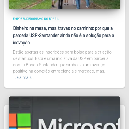
EMPREENDEDORISMO NO BRASIL
Dinheiro na mesa, mas travas no caminho: por que a
parceria USP-Santander ainda não é a solução para a
inovação
Estão abertas as inscrições para bolsa para a criação
de startups. Esta é uma iniciativa da USP em parceria
com o Banco Santander que simboliza um avanço
positivo na conexão entre ciência e mercado, mas,
Leia mais…