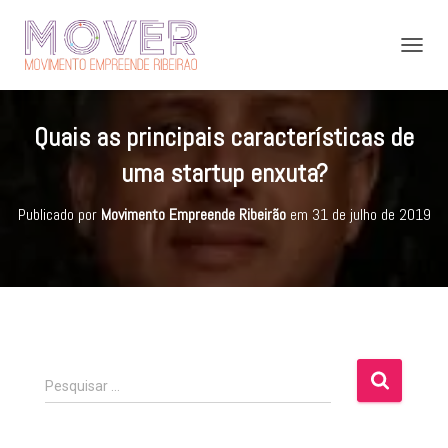
A
L
T
E
Quais as principais características de
R
N
uma startup enxuta?
A
R
Publicado por
Movimento Empreende Ribeirão
em
31 de julho de 2019
N
A
V
E
G
A
Ç
Ã
O
P
Pesquisar …
e
s
q