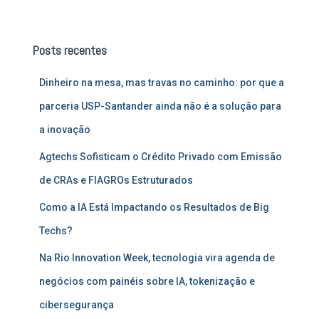
s
q
u
Posts recentes
i
s
Dinheiro na mesa, mas travas no caminho: por que a
a
r
parceria USP-Santander ainda não é a solução para
p
a inovação
o
r
Agtechs Sofisticam o Crédito Privado com Emissão
:
de CRAs e FIAGROs Estruturados
Como a IA Está Impactando os Resultados de Big
Techs?
Na Rio Innovation Week, tecnologia vira agenda de
negócios com painéis sobre IA, tokenização e
cibersegurança