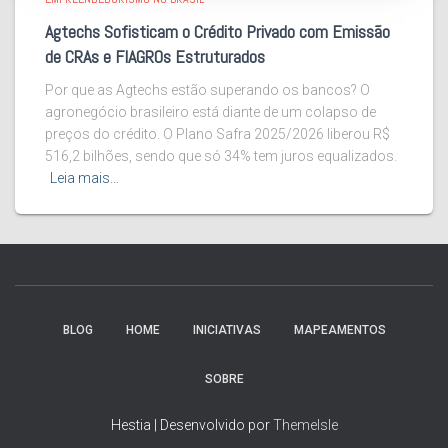
Agtechs Sofisticam o Crédito Privado com Emissão
de CRAs e FIAGROs Estruturados
Por que as Agtechs estão superando os bancos? O
agronegócio brasileiro está diante de um colapso de
preços do crédito. O Plano Safra 2025/2026 liberou R$
516,2 bilhões, sendo que só 34% tem juros equalizados.
Leia mais…
BLOG
HOME
INICIATIVAS
MAPEAMENTOS
SOBRE
Hestia | Desenvolvido por
ThemeIsle