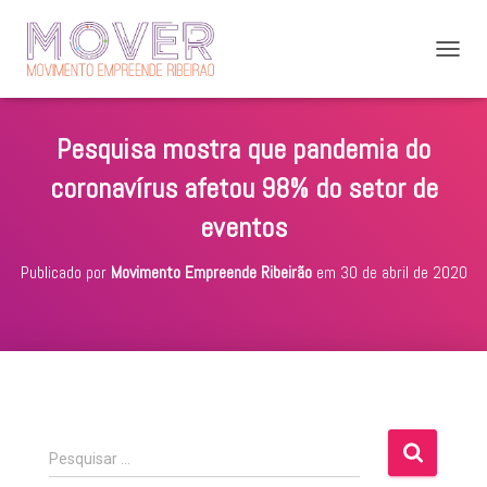
A
L
T
E
Pesquisa mostra que pandemia do
R
N
coronavírus afetou 98% do setor de
A
R
eventos
N
A
Publicado por
Movimento Empreende Ribeirão
em
30 de abril de 2020
V
E
G
A
Ç
Ã
O
P
Pesquisar …
e