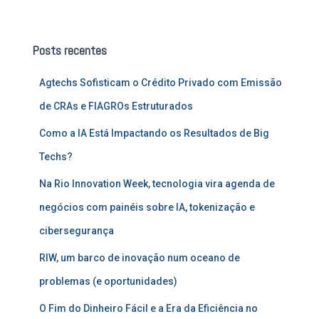
s
q
u
Posts recentes
i
s
Agtechs Sofisticam o Crédito Privado com Emissão
a
r
de CRAs e FIAGROs Estruturados
p
o
Como a IA Está Impactando os Resultados de Big
r
Techs?
:
Na Rio Innovation Week, tecnologia vira agenda de
negócios com painéis sobre IA, tokenização e
cibersegurança
RIW, um barco de inovação num oceano de
problemas (e oportunidades)
O Fim do Dinheiro Fácil e a Era da Eficiência no