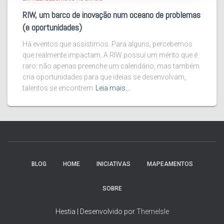
RIW, um barco de inovação num oceano de problemas
(e oportunidades)
Há eventos que assistimos. Para alguns, percebemos
que realmente impactam. A RIW possui um mérito que é
raro: não apenas preenche um calendário, mas também
cria oportunidades para que ideias se desenvolvam,
talentos se encontrem
Leia mais…
BLOG
HOME
INICIATIVAS
MAPEAMENTOS
SOBRE
Hestia | Desenvolvido por
ThemeIsle