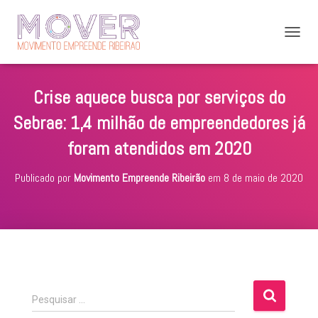
A
L
T
E
Crise aquece busca por serviços do
R
N
Sebrae: 1,4 milhão de empreendedores já
A
R
foram atendidos em 2020
N
A
Publicado por
Movimento Empreende Ribeirão
em
8 de maio de 2020
V
E
G
A
Ç
Ã
O
P
Pesquisar …
e