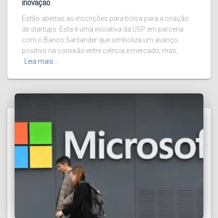
inovação
Estão abertas as inscrições para bolsa para a criação
de startups. Esta é uma iniciativa da USP em parceria
com o Banco Santander que simboliza um avanço
positivo na conexão entre ciência e mercado, mas,
Leia mais…