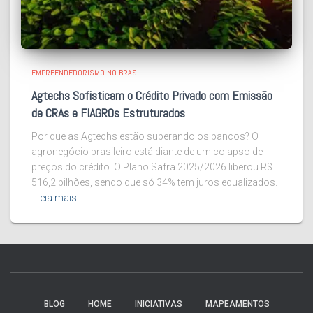
EMPREENDEDORISMO NO BRASIL
Agtechs Sofisticam o Crédito Privado com Emissão
de CRAs e FIAGROs Estruturados
Por que as Agtechs estão superando os bancos? O
agronegócio brasileiro está diante de um colapso de
preços do crédito. O Plano Safra 2025/2026 liberou R$
516,2 bilhões, sendo que só 34% tem juros equalizados.
Leia mais…
BLOG
HOME
INICIATIVAS
MAPEAMENTOS