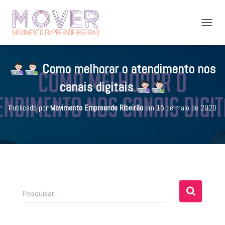
A
L
T
E
Como melhorar o atendimento nos
R
N
canais digitais
A
R
Publicado por
Movimento Empreende Ribeirão
em
15 de maio de 2020
N
A
V
E
G
A
Ç
Ã
O
P
Pesquisar …
e
s
q