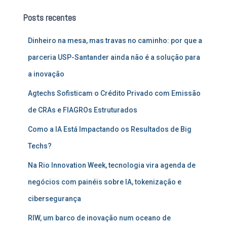
u
Posts recentes
i
s
Dinheiro na mesa, mas travas no caminho: por que a
a
r
parceria USP-Santander ainda não é a solução para
p
a inovação
o
r
Agtechs Sofisticam o Crédito Privado com Emissão
:
de CRAs e FIAGROs Estruturados
Como a IA Está Impactando os Resultados de Big
Techs?
Na Rio Innovation Week, tecnologia vira agenda de
negócios com painéis sobre IA, tokenização e
cibersegurança
RIW, um barco de inovação num oceano de