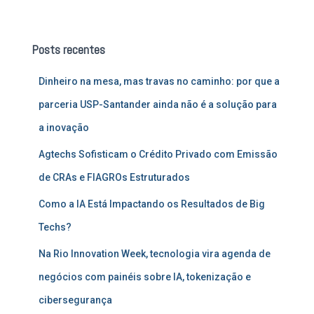
s
q
u
Posts recentes
i
s
Dinheiro na mesa, mas travas no caminho: por que a
a
r
parceria USP-Santander ainda não é a solução para
p
a inovação
o
r
Agtechs Sofisticam o Crédito Privado com Emissão
:
de CRAs e FIAGROs Estruturados
Como a IA Está Impactando os Resultados de Big
Techs?
Na Rio Innovation Week, tecnologia vira agenda de
negócios com painéis sobre IA, tokenização e
cibersegurança