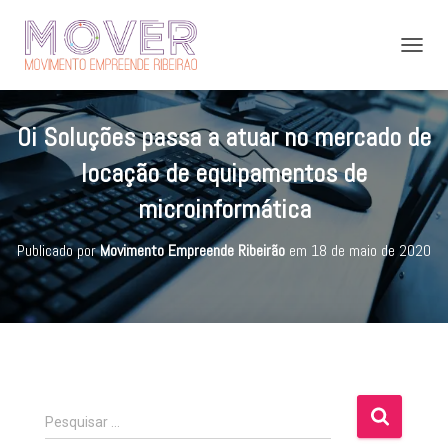
A
L
T
E
Oi Soluções passa a atuar no mercado de
R
N
locação de equipamentos de
A
R
microinformática
N
A
Publicado por
Movimento Empreende Ribeirão
em
18 de maio de 2020
V
E
G
A
Ç
Ã
O
P
Pesquisar …
e