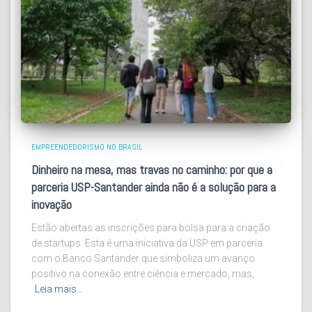
EMPREENDEDORISMO NO BRASIL
Dinheiro na mesa, mas travas no caminho: por que a
parceria USP-Santander ainda não é a solução para a
inovação
Estão abertas as inscrições para bolsa para a criação
de startups. Esta é uma iniciativa da USP em parceria
com o Banco Santander que simboliza um avanço
positivo na conexão entre ciência e mercado, mas,
Leia mais…