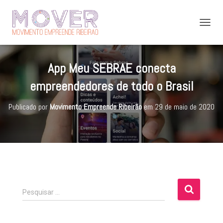
A
L
T
E
App Meu SEBRAE conecta
R
N
empreendedores de todo o Brasil
A
R
Publicado por
Movimento Empreende Ribeirão
em
29 de maio de 2020
N
A
V
E
G
A
Ç
Ã
O
P
Pesquisar …
e
s
q