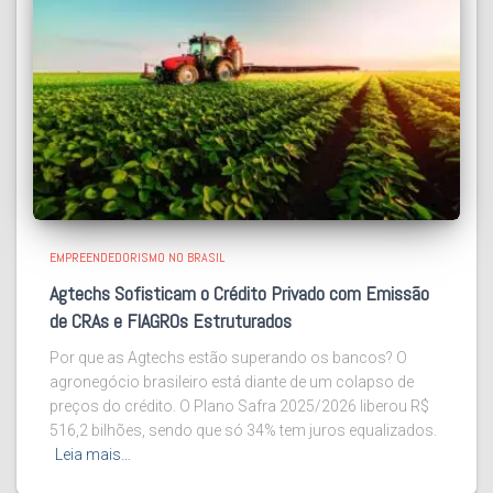
EMPREENDEDORISMO NO BRASIL
Agtechs Sofisticam o Crédito Privado com Emissão
de CRAs e FIAGROs Estruturados
Por que as Agtechs estão superando os bancos? O
agronegócio brasileiro está diante de um colapso de
preços do crédito. O Plano Safra 2025/2026 liberou R$
516,2 bilhões, sendo que só 34% tem juros equalizados.
Leia mais…