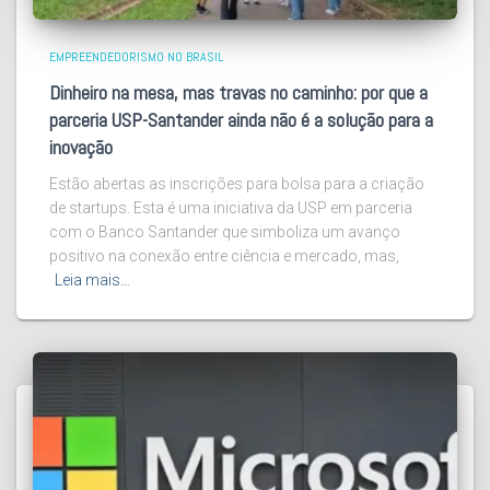
EMPREENDEDORISMO NO BRASIL
Dinheiro na mesa, mas travas no caminho: por que a
parceria USP-Santander ainda não é a solução para a
inovação
Estão abertas as inscrições para bolsa para a criação
de startups. Esta é uma iniciativa da USP em parceria
com o Banco Santander que simboliza um avanço
positivo na conexão entre ciência e mercado, mas,
Leia mais…