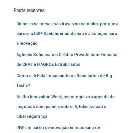
u
Posts recentes
i
s
Dinheiro na mesa, mas travas no caminho: por que a
a
r
parceria USP-Santander ainda não é a solução para
p
a inovação
o
r
Agtechs Sofisticam o Crédito Privado com Emissão
:
de CRAs e FIAGROs Estruturados
Como a IA Está Impactando os Resultados de Big
Techs?
Na Rio Innovation Week, tecnologia vira agenda de
negócios com painéis sobre IA, tokenização e
cibersegurança
RIW, um barco de inovação num oceano de