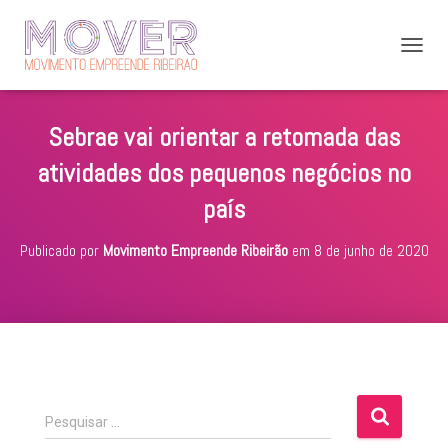
A
L
T
E
Sebrae vai orientar a retomada das
R
N
atividades dos pequenos negócios no
A
R
país
N
A
Publicado por
Movimento Empreende Ribeirão
em
8 de junho de 2020
V
E
G
A
Ç
Ã
O
P
Pesquisar …
e