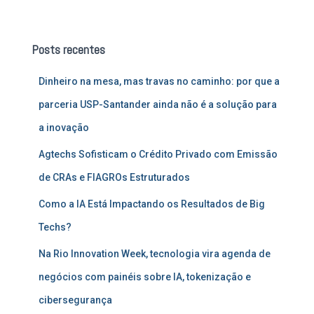
s
q
u
Posts recentes
i
s
Dinheiro na mesa, mas travas no caminho: por que a
a
r
parceria USP-Santander ainda não é a solução para
p
a inovação
o
r
Agtechs Sofisticam o Crédito Privado com Emissão
:
de CRAs e FIAGROs Estruturados
Como a IA Está Impactando os Resultados de Big
Techs?
Na Rio Innovation Week, tecnologia vira agenda de
negócios com painéis sobre IA, tokenização e
cibersegurança