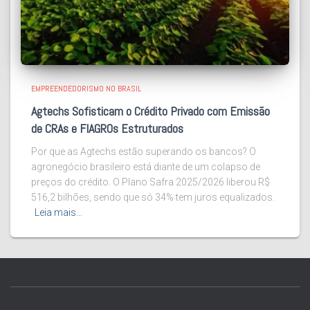
EMPREENDEDORISMO NO BRASIL
Agtechs Sofisticam o Crédito Privado com Emissão
de CRAs e FIAGROs Estruturados
Por que as Agtechs estão superando os bancos? O
agronegócio brasileiro está diante de um colapso de
preços do crédito. O Plano Safra 2025/2026 liberou R$
516,2 bilhões, sendo que só 34% tem juros equalizados.
Leia mais…